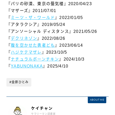
『パリの砂漠、東京の蜃気楼』2020/04/23
『マザーズ』2011/07/01
『
ミーツ・ザ・ワールド
』2022/01/05
『アタラクシア』2019/05/24
『アンソーシャル ディスタンス』2021/05/26
『
デクリネゾン
』2022/08/26
『
腹を空かせた勇者ども
』2023/06/14
『
ハジケテマザレ
』2023/10/5
『
ナチュラルボーンチキン
』2024/10/3
『
YABUNONAKA
』2025/4/10
#金原ひとみ
ABOUT ME
ケイチャン
サラリーマン読書家