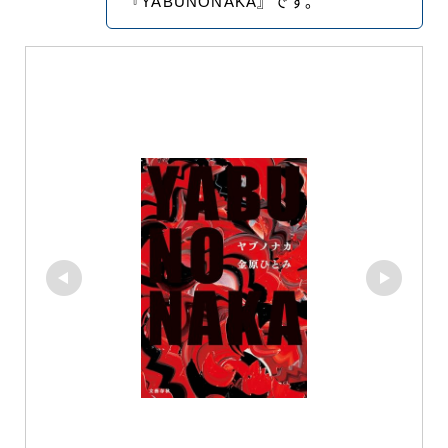
『YABUNONAKA』です。