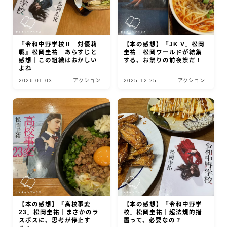
『令和中野学校Ⅱ 対優莉
【本の感想】『JK V』松岡
戦』松岡圭祐 あらすじと
圭祐｜松岡ワールドが結集
感想｜この組織はおかしい
する、お祭りの前夜祭だ！
よね
2026.01.03
アクション
2025.12.25
アクション
【本の感想】『高校事変
【本の感想】『令和中野学
23』松岡圭祐｜まさかのラ
校』松岡圭祐｜超法規的措
スボスに、思考が停止す
置って、必要なの？