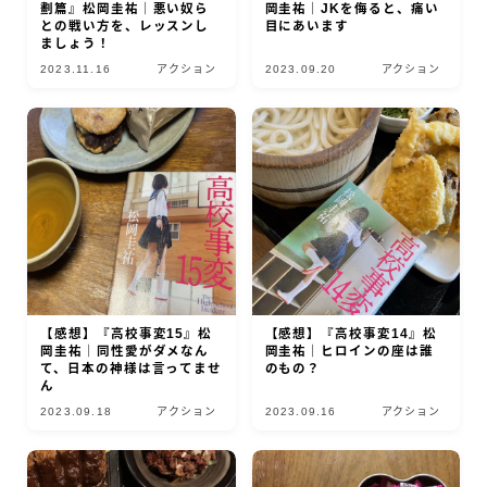
劃篇』松岡圭祐｜悪い奴ら
岡圭祐｜JKを侮ると、痛い
との戦い方を、レッスンし
目にあいます
ましょう！
2023.11.16
アクション
2023.09.20
アクション
【感想】『高校事変15』松
【感想】『高校事変14』松
岡圭祐｜同性愛がダメなん
岡圭祐｜ヒロインの座は誰
て、日本の神様は言ってませ
のもの？
ん
2023.09.18
アクション
2023.09.16
アクション