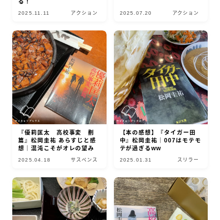
る！
2025.11.11
アクション
2025.07.20
アクション
『優莉匡太 高校事変 劃
【本の感想】『タイガー田
篇』松岡圭祐 あらすじと感
中』松岡圭祐｜007はモテモ
想｜混沌こそがオレの望み
テが過ぎるww
2025.04.18
サスペンス
2025.01.31
スリラー