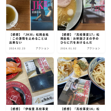
【感想】『JKⅢ』松岡圭祐
【感想】『高校事変17』松
｜この激情を止めることは
岡圭祐｜お釈迦さまの手の
出来ない
ひらに穴をあけるんだ
2024.02.23
アクション
2024.01.02
アクション
【感想】『伊桜里 高校事変
【感想】『高校事変16』松