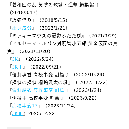
『義和団の乱 黄砂の籠城・進撃 総集編 』
（2018/3/17）
『瑕疵借り』（2018/5/15）
『
出身成分
』（2022/1/21）
『ミッキーマウスの憂鬱ふたたび』（2021/9/29）
『アルセーヌ・ルパン対明智小五郎 黄金仮面の真
実』（2021/11/20）
『
JK
』（2022/5/24）
『
JK II
』（2022/09/21）
『優莉凛香 高校事変 劃篇 』（2022/10/24）
『探偵の探偵 桐嶋颯太の鍵』（ 2022/11/22）
『
優莉結衣 高校事変 劃篇
』（2023/1/24）
『伊桜里 高校事変 劃篇 』（2023/9/22）
『
高校事変17
』（2023/11/24）
『
JKⅢ
』2023/12/22