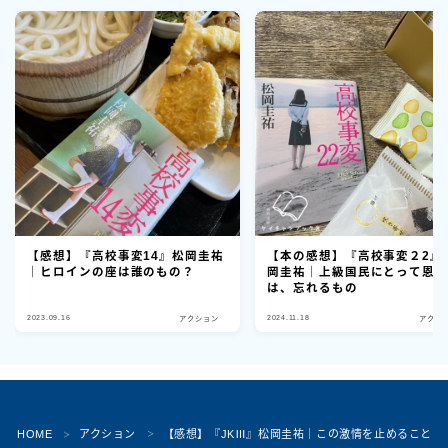
【感想】『高校事変14』松岡圭祐
【本の感想】『高校事変２2』
｜ヒロインの座は誰のもの？
岡圭祐｜上級国民にとって恩
は、忘れるもの
2023.09.16
2024.11.18
アクション
アクシ
Follow Me
HOME
アクション
【感想】『JKⅢ』松岡圭祐｜この激情を止めることは
＞
＞