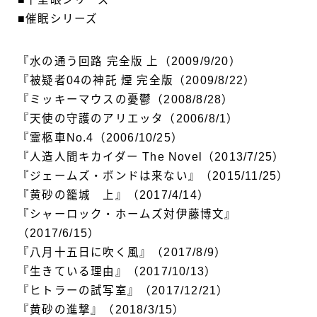
■催眠シリーズ
『水の通う回路 完全版 上（2009/9/20）
『被疑者04の神託 煙 完全版（2009/8/22）
『ミッキーマウスの憂鬱（2008/8/28）
『天使の守護のアリエッタ（2006/8/1）
『霊柩車No.4（2006/10/25）
『人造人間キカイダー The Novel（2013/7/25）
『ジェームズ・ボンドは来ない』（2015/11/25）
『黄砂の籠城 上』（2017/4/14）
『シャーロック・ホームズ対伊藤博文』
（2017/6/15）
『八月十五日に吹く風』（2017/8/9）
『生きている理由』（2017/10/13）
『ヒトラーの試写室』（2017/12/21）
『黄砂の進撃』（2018/3/15）