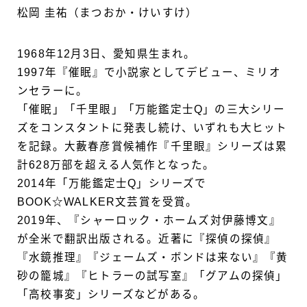
松岡 圭祐（まつおか・けいすけ）
1968年12月3日、愛知県生まれ。
1997年『催眠』で小説家としてデビュー、ミリオ
ンセラーに。
「催眠」「千里眼」「万能鑑定士Q」の三大シリー
ズをコンスタントに発表し続け、いずれも大ヒット
を記録。大藪春彦賞候補作『千里眼』シリーズは累
計628万部を超える人気作となった。
2014年「万能鑑定士Q」シリーズで
BOOK☆WALKER文芸賞を受賞。
2019年、『シャーロック・ホームズ対伊藤博文』
が全米で翻訳出版される。近著に『探偵の探偵』
『水鏡推理』『ジェームズ・ボンドは来ない』『黄
砂の籠城』『ヒトラーの試写室』「グアムの探偵」
「高校事変」シリーズなどがある。