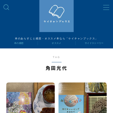
MENU
読書ナビ
本のあらすじと感想・オススメ本なら「ケイチャンブックス」
本の感想
オススメ
サイドストーリー
本の感想
TAG
オススメ
角田光代
サイドストーリー