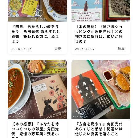
『明日、あたらしい歌をう
【本の感想】『神さまショ
たう』角田光代 あらすじと
ッピング』角田光代｜どの
感想｜嫌われる前に、消え
神さまに祈れば、願いが叶
よう
うの？
2026.06.25
青春
2025.11.07
短編
【本の感想】『あなたを待
『方舟を燃やす』角田光代
ついくつもの部屋』角田光
あらすじと感想｜間違いは
代｜記憶の万華鏡に残るホ
信じたい真実を選ぶこと