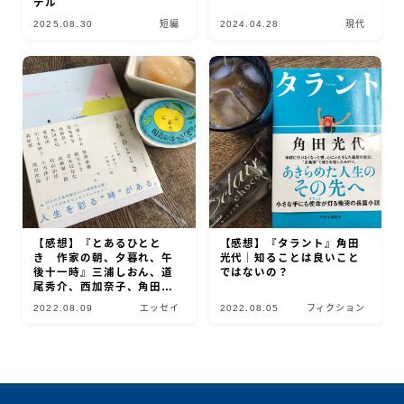
テル
2025.08.30
短編
2024.04.28
現代
【感想】『とあるひとと
【感想】『タラント』角田
き 作家の朝、夕暮れ、午
光代｜知ることは良いこと
後十一時』三浦しおん、道
ではないの？
尾秀介、西加奈子、角田光
代、重松清、川上未映子、
2022.08.09
エッセイ
2022.08.05
フィクション
森絵都、池澤夏樹、綿矢り
さ、吉本ばなな、高橋源一
郎、村山由佳、小川洋子、
浅田次郎｜時は移ろい、想
いは漂う
Follow Me