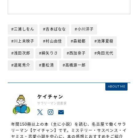
#三浦しをん
#吉本ばなな
#小川洋子
#川上未映子
#村山由佳
#森絵都
#池澤夏樹
#浅田次郎
#綿矢りさ
#西加奈子
#角田光代
#道尾秀介
#重松清
#高橋源一郎
ABOUT ME
ケイチャン
サラリーマン読書家
年間150冊以上の本（主に小説）を読む、名古屋で働くサラ
リーマン【ケイチャン】です。ミステリー・サスペンス・イ
ヤミス・恋愛小説を中心に、本の感想とおすすめをご紹介