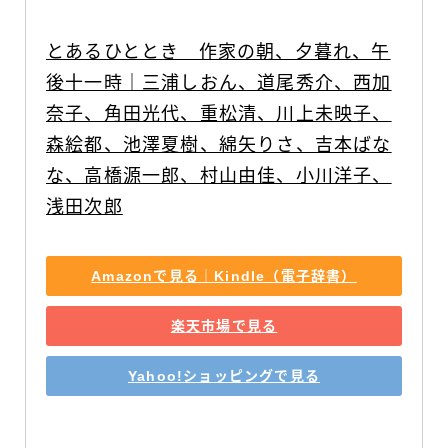
とあるひととき　作家の朝、夕暮れ、午
後十一時｜三浦しおん、道尾秀介、西加
奈子、角田光代、重松清、川上未映子、
森絵都、池澤夏樹、綿矢りさ、吉本ばな
な、高橋源一郎、村山由佳、小川洋子、
浅田次郎
Amazonで見る｜Kindle（電子辞書）
楽天市場で見る
Yahoo!ショッピングで見る