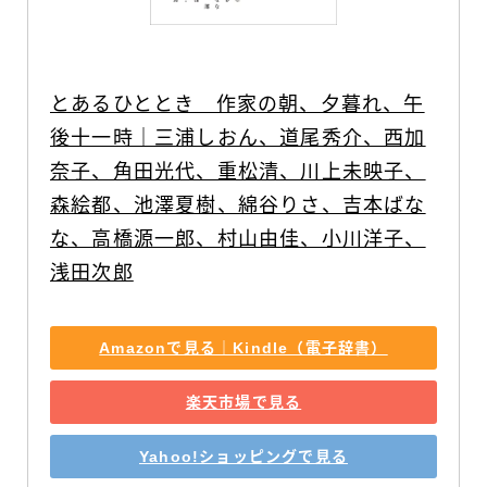
とあるひととき　作家の朝、夕暮れ、午
後十一時｜三浦しおん、道尾秀介、西加
奈子、角田光代、重松清、川上未映子、
森絵都、池澤夏樹、綿谷りさ、吉本ばな
な、高橋源一郎、村山由佳、小川洋子、
浅田次郎
Amazonで見る｜Kindle（電子辞書）
楽天市場で見る
Yahoo!ショッピングで見る