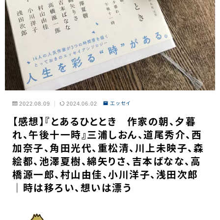
2022.08.09
2024.06.02
エッセイ
【感想】『とあるひととき 作家の朝、夕暮
れ、午後十一時』三浦しおん、道尾秀介、西
加奈子、角田光代、重松清、川上未映子、森
絵都、池澤夏樹、綿矢りさ、吉本ばなな、高
橋源一郎、村山由佳、小川洋子、浅田次郎
｜時は移ろい、想いは漂う