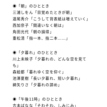
◉「朝」のひととき
三浦しをん「目覚めたときが朝」
道尾秀介「こうして背表紙は増えていく」
西加奈子「間違いなく朝は」
角田光代「朝の損得」
重松清「指一本、指二本……」
◉「夕暮れ」のひととき
川上未映子「夕暮れの、どんな空を見て
も」
森絵都「暮れゆく空を仰ぐ」
池澤夏樹「長い夕暮れ、短い夕暮れ」
綿矢りさ「夕暮れの諦め」
◉「午後11時」のひととき
吉本ばなな「そわそわ、しみじみ」