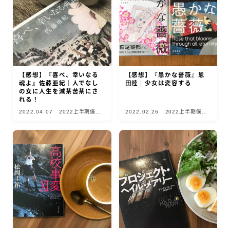
【感想】『喜べ、幸いなる
【感想】『愚かな薔薇』恩
魂よ』佐藤亜紀｜人でなし
田陸｜少女は変容する
の女に人生を滅茶苦茶にさ
れる！
2022.04.07
2022上半期僕的
2022.02.26
2022上半期僕的
10選
10選