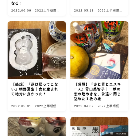
なる！
2022.06.06
2022上半期僕的
2022.05.13
2022上半期僕的
10選
10選
【感想】『燕は戻ってこな
【感想】『赤と青とエスキ
い』桐野夏生｜女に産まれ
ース』青山美智子｜一瞬の
て絶対に良かった！
恋の煌めきを、永遠に閉じ
込めた１枚の絵
2022.05.01
2022上半期僕的
2022.04.09
2022上半期僕的
10選
10選