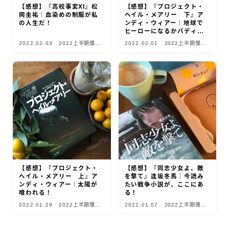
【感想】『高校事変XI』松
【感想】『プロジェクト・
岡圭祐｜血染めの制服が私
ヘイル・メアリー 下』ア
の人生だ！
ンディ・ウィアー｜地球で
ヒーローになるかバディの
ために死ぬか！
2022.02.03
2022上半期僕的
2022.02.01
2022上半期僕的
10選
10選
【感想】『プロジェクト・
【感想】『同志少女よ、敵
ヘイル・メアリー 上』ア
を撃て』逢坂冬馬｜今読み
ンディ・ウィアー｜太陽が
たい戦争小説が、ここにあ
喰われる！
る！
2022.01.29
2022上半期僕的
2022.01.07
2022上半期僕的
10選
10選