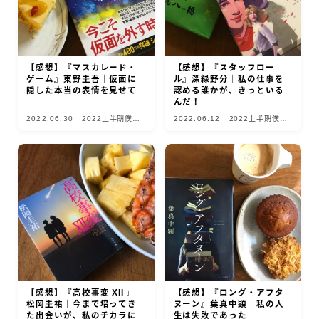
【感想】『マスカレード・
【感想】『スタッフロー
ゲーム』東野圭吾｜仮面に
ル』深緑野分｜私の仕事を
隠した本当の表情を見せて
認める誰かが、きっといる
んだ！
2022.06.30
2022上半期僕的
2022.06.12
2022上半期僕的
10選
10選
【感想】『高校事変 XII 』
【感想】『ロング・アフタ
松岡圭祐｜今まで培ってき
ヌーン』葉真中顕｜私の人
た出会いが、私のチカラに
生は失敗であった