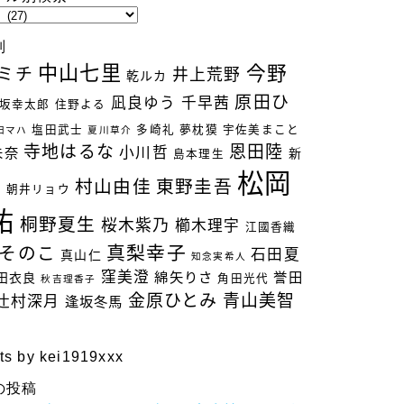
別
中山七里
今野
ミチ
井上荒野
乾ルカ
原田ひ
凪良ゆう
千早茜
坂幸太郎
住野よる
塩田武士
多崎礼
夢枕獏
宇佐美まこと
田マハ
夏川草介
寺地はるな
恩田陸
小川哲
未奈
新
島本理生
松岡
村山由佳
東野圭吾
立
朝井リョウ
祐
桐野夏生
桜木紫乃
櫛木理宇
江國香織
真梨幸子
そのこ
石田夏
真山仁
知念実希人
窪美澄
綿矢りさ
誉田
田衣良
角田光代
秋吉理香子
金原ひとみ
青山美智
辻村深月
逢坂冬馬
ts by kei1919xxx
の投稿