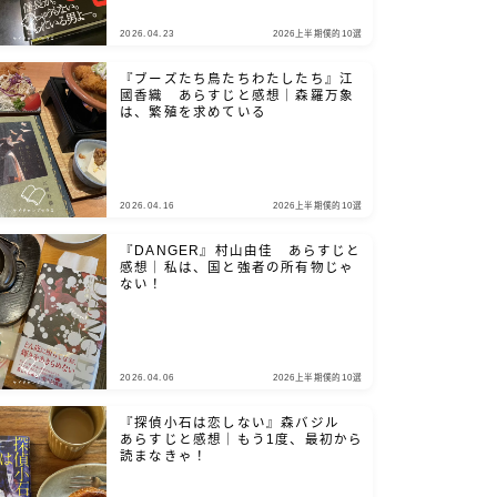
2026.04.23
2026上半期僕的10選
『ブーズたち鳥たちわたしたち』江
國香織 あらすじと感想｜森羅万象
は、繁殖を求めている
2026.04.16
2026上半期僕的10選
『DANGER』村山由佳 あらすじと
感想｜私は、国と強者の所有物じゃ
ない！
2026.04.06
2026上半期僕的10選
『探偵小石は恋しない』森バジル
あらすじと感想｜もう1度、最初から
読まなきゃ！