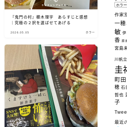
ジ
ャ
作家
『鬼門の村』櫛木理宇 あらすじと感想
ン
一穂
｜究極の２択を選ばせてあげる
ル
敏
別
2026.05.05
ホラー
伊
検
香
原
索
宮島
川帆
圭
町田
穂
石
哲也
子
Twee
最近