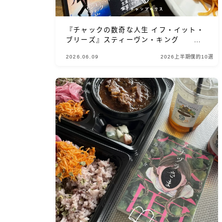
『チャックの数奇な人生 イフ・イット・
ブリーズ』スティーヴン・キング あ
らすじと感想｜世界の裏側を、覗き見た
2026.06.09
2026上半期僕的10選
いだろ？