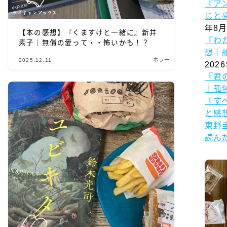
『ア
じと
年8月
【本の感想】『くますけと一緒に』新井
『わ
素子｜無償の愛って・・怖いかも！？
想｜
2025.12.11
ホラー
202
『君
｜孤
『す
と感
東野
読ん