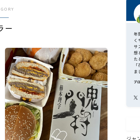
EGORY
ラー
年
く
サ
想
た
「
ま
プ
ジャ