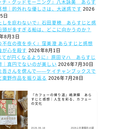
ンチ・グッドモーニング』八木詠美 あらす
感想｜的外れな優しさは、大迷惑です
2026
5日
たしを庇わないで』石田夏穂 あらすじと感
船頭が多すぎる船は、どこに向かうのか？
6年8月3日
の不在の夜を歩く』窪美澄 あらすじと感想
独が心を殺す
2026年8月1日
べてが円くなるように』原田マハ あらすじ
想｜真円でないのが美しい
2026年7月30日
圭吾さんを偲んで——ケイチャンブックスで
だ東野作品を振り返る
2026年7月28日
『カフェーの帰り道』嶋津輝 あら
すじと感想｜人生を彩る、カフェー
の文化
2026.06.18
2026上半期僕的10選