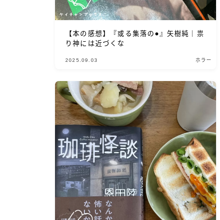
【本の感想】『或る集落の●』矢樹純｜祟
り神には近づくな
2025.09.03
ホラー