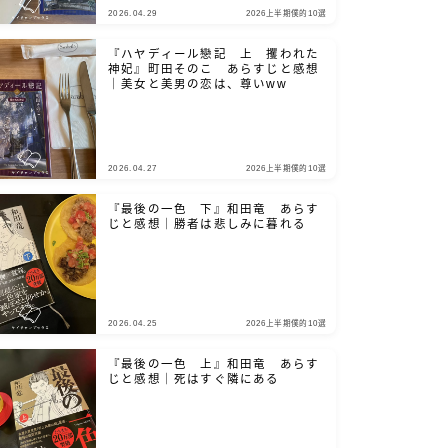
2026.04.29
2026上半期僕的10選
『ハヤディール戀記 上 攫われた
神妃』町田そのこ あらすじと感想
｜美女と美男の恋は、尊いww
2026.04.27
2026上半期僕的10選
『最後の一色 下』和田竜 あらす
じと感想｜勝者は悲しみに暮れる
2026.04.25
2026上半期僕的10選
『最後の一色 上』和田竜 あらす
じと感想｜死はすぐ隣にある