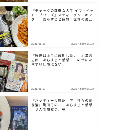
『チャックの数奇な人生 イフ・イッ
ト・ブリーズ』スティーヴン・キン
グ あらすじと感想｜世界の裏側
を、覗き見たいだろ？
2026.06.09
2026上半期僕的10選
『咲良は上手に説明したい！』滝沢
志郎 あらすじと感想｜この世にた
やすい仕事はない
2026.06.07
2026上半期僕的10選
『ハヤディール戀記 下 神々の食
前酒』町田そのこ あらすじと感想
｜３人で旅立つ、朝