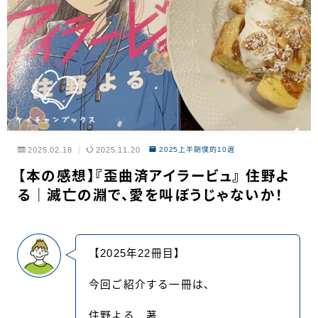
2025.02.18
2025.11.20
2025上半期僕的10選
【本の感想】『歪曲済アイラービュ』 住野よ
る｜滅亡の淵で、愛を叫ぼうじゃないか！
【2025年22冊目】
今回ご紹介する一冊は、
住野よる 著