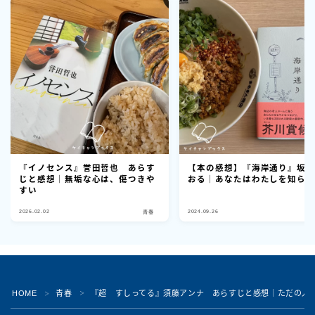
『イノセンス』誉田哲也 あらす
【本の感想】『海岸通り』坂
じと感想｜無垢な心は、傷つきや
おる｜あなたはわたしを知ら
すい
2026.02.02
2024.09.26
青春
Follow Me
HOME
青春
『超 すしってる』須藤アンナ あらすじと感想｜ただの人
＞
＞