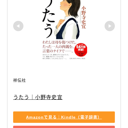
祥伝社
うたう｜小野寺史宜
Amazonで見る｜Kindle（電子辞書）