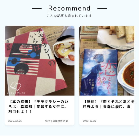
Recommend
こんな記事も読まれています
【本の感想】『デモクラシーのい
【感想】『恋とそれとあと全
ろは』森絵都｜覚醒する女性に、
住野よる｜青春に潜む、毒
刮目せよ！！
2025.12.05
2023.05.23
2025下半期僕的10選