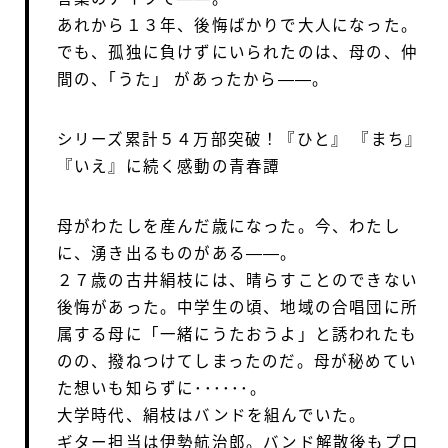
あれから１３年、後悔ばかりで大人になった。
でも、孤独に負けずにいられたのは、母の、仲
間の、｢うた」 があったから――。
シリーズ累計５４万部突破！『ひと』 『まち』
『いえ』に続く感動の青春譚
母がわたしを産んだ歳になった。今、わたし
に、湧き出るものがある――。
２７歳の古井絹枝には、晴らすことのできない
後悔があった。中学生の頃、地域の合唱団に所
属する母に「一緒にうたおうよ」と誘われたも
のの、撥ねつけてしまったのだ。母が秘めてい
た想いも知らずに･･････。
大学時代、絹枝はバンドを組んでいた。
ギター担当は伊勢航治郎。バンド解散後もプロ