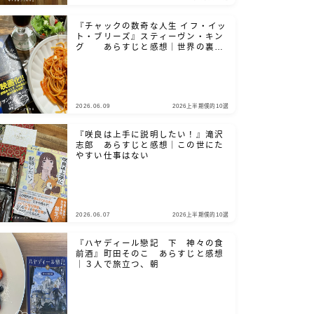
『チャックの数奇な人生 イフ・イッ
ト・ブリーズ』スティーヴン・キン
グ あらすじと感想｜世界の裏側
を、覗き見たいだろ？
2026.06.09
2026上半期僕的10選
『咲良は上手に説明したい！』滝沢
志郎 あらすじと感想｜この世にた
やすい仕事はない
2026.06.07
2026上半期僕的10選
『ハヤディール戀記 下 神々の食
前酒』町田そのこ あらすじと感想
｜３人で旅立つ、朝