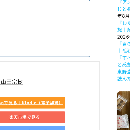
『ア
じと
年8月
『わ
、
想｜
202
『君
｜孤
『す
と感
東野
読ん
｜山田宗樹
zonで見る｜Kindle（電子辞書）
楽天市場で見る