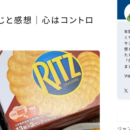
すじと感想｜心はコントロ
年
く
サ
想
た
「
ま
プ
ジャ