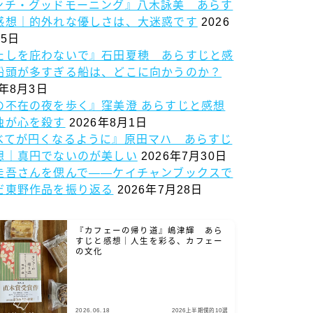
ンチ・グッドモーニング』八木詠美 あらす
感想｜的外れな優しさは、大迷惑です
2026
5日
たしを庇わないで』石田夏穂 あらすじと感
船頭が多すぎる船は、どこに向かうのか？
6年8月3日
の不在の夜を歩く』窪美澄 あらすじと感想
独が心を殺す
2026年8月1日
べてが円くなるように』原田マハ あらすじ
想｜真円でないのが美しい
2026年7月30日
圭吾さんを偲んで——ケイチャンブックスで
だ東野作品を振り返る
2026年7月28日
『カフェーの帰り道』嶋津輝 あら
すじと感想｜人生を彩る、カフェー
の文化
2026.06.18
2026上半期僕的10選