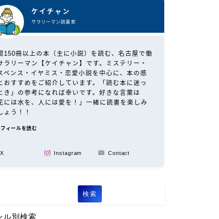
ケイチャン
サラリーマン読書家
間150冊以上の本（主に小説）を読む、名古屋で働
サラリーマン【ケイチャン】です。ミステリー・
スペンス・イヤミス・恋愛小説を中心に、本の感
とおすすめをご紹介しています。「読む本に迷っ
とき」の参考になれば幸いです。好きな言葉は
花には水を、人には愛を！」一緒に読書を楽しみ
しょう！！
ロフィールを読む
X
Instagram
Contact
検索
ンル別検索