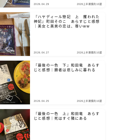
2026.04.29
2026上半期僕的10選
『ハヤディール戀記 上 攫われた
神妃』町田そのこ あらすじと感想
｜美女と美男の恋は、尊いww
2026.04.27
2026上半期僕的10選
『最後の一色 下』和田竜 あらす
じと感想｜勝者は悲しみに暮れる
2026.04.25
2026上半期僕的10選
『最後の一色 上』和田竜 あらす
じと感想｜死はすぐ隣にある