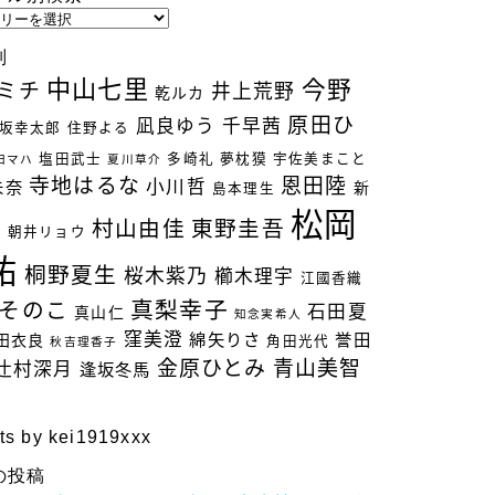
別
中山七里
今野
ミチ
井上荒野
乾ルカ
原田ひ
凪良ゆう
千早茜
坂幸太郎
住野よる
塩田武士
多崎礼
夢枕獏
宇佐美まこと
田マハ
夏川草介
寺地はるな
恩田陸
小川哲
未奈
新
島本理生
松岡
村山由佳
東野圭吾
立
朝井リョウ
祐
桐野夏生
桜木紫乃
櫛木理宇
江國香織
真梨幸子
そのこ
石田夏
真山仁
知念実希人
窪美澄
綿矢りさ
誉田
田衣良
角田光代
秋吉理香子
金原ひとみ
青山美智
辻村深月
逢坂冬馬
ts by kei1919xxx
の投稿