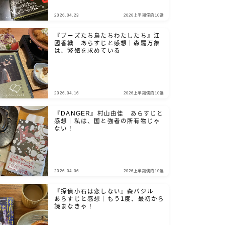
2026.04.23
2026上半期僕的10選
『ブーズたち鳥たちわたしたち』江
國香織 あらすじと感想｜森羅万象
は、繁殖を求めている
2026.04.16
2026上半期僕的10選
『DANGER』村山由佳 あらすじと
感想｜私は、国と強者の所有物じゃ
ない！
2026.04.06
2026上半期僕的10選
『探偵小石は恋しない』森バジル
あらすじと感想｜もう1度、最初から
読まなきゃ！