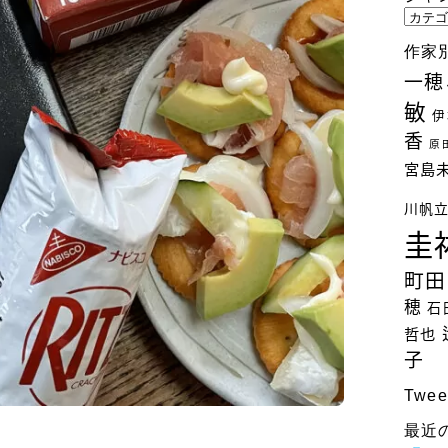
ジ
ャ
作家
ン
一穂
ル
敏
別
伊
検
香
原
索
宮島
川帆
圭
町田
穂
石
哲也
子
Twee
最近