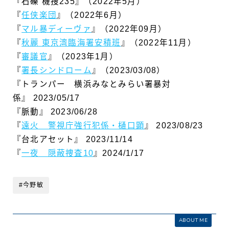
『石礫 機捜235』（2022年5月）
『
任侠楽団
』（2022年6月）
『
マル暴ディーヴァ
』（2022年09月）
『
秋麗 東京湾臨海署安積班
』（2022年11月）
『
審議官
』（2023年1月）
『
署長シンドローム
』（2023/03/08）
『トランパー 横浜みなとみらい署暴対
係』 2023/05/17
『脈動』 2023/06/28
『
遠火 警視庁強行犯係・樋口顕
』 2023/08/23
『台北アセット』 2023/11/14
『
一夜 隠蔽捜査10
』2024/1/17
#今野敏
ABOUT ME