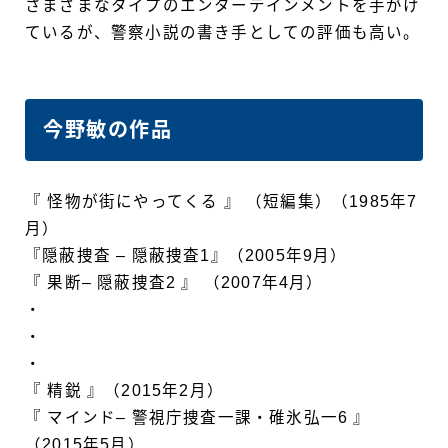
さまざまなタイプのエンターテインメントを手がけ
ているが、警察小説の書き手としての評価も高い。
今野敏の作品
『 怪物が街にやってくる 』 （短編集）（1985年7
月）
『隠蔽捜査 – 隠蔽捜査1』（2005年9月）
『 果断– 隠蔽捜査2 』 （2007年4月）
・
・
・
『 精鋭 』（2015年2月）
『 マインド– 警視庁捜査一課・碓氷弘一6 』
（2015年5月）