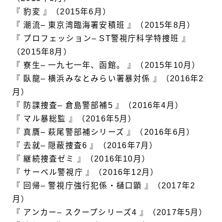
『 豹変 』（2015年6月）
『 潮流– 東京湾臨海署安積班 』（2015年8月）
『 プロフェッション– ST警視庁科学特捜班 』
（2015年8月）
『 寮生– 一九七一年、函館。 』（2015年10月）
『 臥龍– 横浜みなとみらい署暴対係 』（2016年2
月）
『 防諜捜査– 倉島警部補5 』（2016年4月）
『 マル暴総監 』（2016年5月）
『 真贋– 萩尾警部補シリーズ 』（2016年6月）
『 去就– 隠蔽捜査6 』（2016年7月）
『 継続捜査ゼミ 』（2016年10月）
『 サーベル警視庁 』（2016年12月）
『 回帰– 警視庁強行犯係・樋口顕 』（2017年2
月）
『 アンカー– スクープシリーズ4 』（2017年5月）