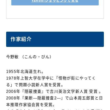
Yahoo!ショッピングで見る
作家紹介
今野敏 （こんの・びん）
1955年北海道生れ。
1978年上智大学在学中に「怪物が街にやってく
る」で問題小説新人賞を受賞。
2006年『隠蔽捜査』で吉川英治文学新人賞 受賞 。
2008年『果断―隠蔽捜査2―』で山本周五郎賞と日
本推理作家協会賞を受賞。