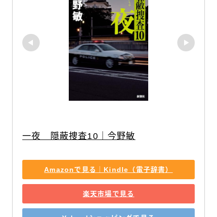
一夜　隠蔽捜査10｜今野敏
Amazonで見る｜Kindle（電子辞書）
楽天市場で見る