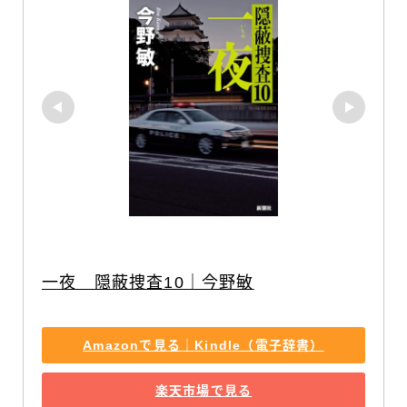
一夜　隠蔽捜査10｜今野敏
Amazonで見る｜Kindle（電子辞書）
楽天市場で見る