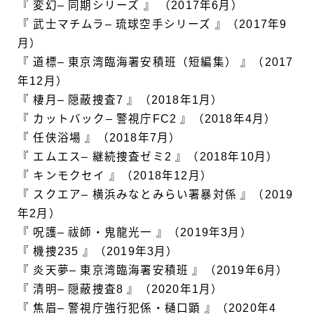
『 変幻– 同期シリーズ 』 （2017年6月）
『 武士マチムラ– 琉球空手シリーズ 』（2017年9
月）
『 道標– 東京湾臨海署安積班（短編集） 』（2017
年12月）
『 棲月– 隠蔽捜査7 』（2018年1月）
『 カットバック– 警視庁FC2 』（2018年4月）
『 任侠浴場 』（2018年7月）
『 エムエス– 継続捜査ゼミ2 』（2018年10月）
『 キンモクセイ 』（2018年12月）
『 スクエア– 横浜みなとみらい署暴対係 』（2019
年2月）
『 呪護– 祓師・鬼龍光一 』（2019年3月）
『 機捜235 』（2019年3月）
『 炎天夢– 東京湾臨海署安積班 』（2019年6月）
『 清明– 隠蔽捜査8 』（2020年1月）
『 焦眉– 警視庁強行犯係・樋口顕 』（2020年4