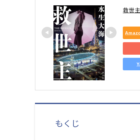
救世
Ama
もくじ