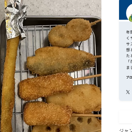
年
く
サ
想
た
「
ま
プ
ジャ