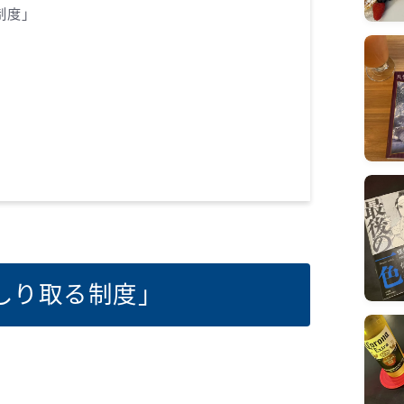
制度」
しり取る制度」