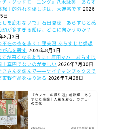
ンチ・グッドモーニング』八木詠美 あらす
感想｜的外れな優しさは、大迷惑です
2026
5日
たしを庇わないで』石田夏穂 あらすじと感
船頭が多すぎる船は、どこに向かうのか？
6年8月3日
の不在の夜を歩く』窪美澄 あらすじと感想
独が心を殺す
2026年8月1日
べてが円くなるように』原田マハ あらすじ
想｜真円でないのが美しい
2026年7月30日
圭吾さんを偲んで——ケイチャンブックスで
だ東野作品を振り返る
2026年7月28日
『カフェーの帰り道』嶋津輝 あら
すじと感想｜人生を彩る、カフェー
の文化
2026.06.18
2026上半期僕的10選