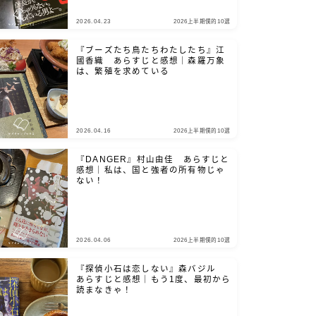
2026.04.23
2026上半期僕的10選
『ブーズたち鳥たちわたしたち』江
國香織 あらすじと感想｜森羅万象
は、繁殖を求めている
2026.04.16
2026上半期僕的10選
『DANGER』村山由佳 あらすじと
感想｜私は、国と強者の所有物じゃ
ない！
2026.04.06
2026上半期僕的10選
『探偵小石は恋しない』森バジル
あらすじと感想｜もう1度、最初から
読まなきゃ！