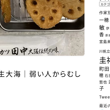
ジ
ャ
作家
ン
一穂
ル
敏
別
伊
検
香
原
索
宮島
川帆
圭
町田
水生大海｜弱い人からむし
穂
石
哲也
子
Twee
最近