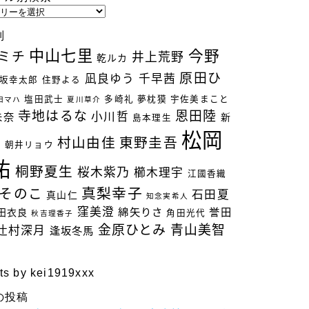
別
中山七里
今野
ミチ
井上荒野
乾ルカ
原田ひ
凪良ゆう
千早茜
坂幸太郎
住野よる
塩田武士
多崎礼
夢枕獏
宇佐美まこと
田マハ
夏川草介
寺地はるな
恩田陸
小川哲
未奈
新
島本理生
松岡
村山由佳
東野圭吾
立
朝井リョウ
祐
桐野夏生
桜木紫乃
櫛木理宇
江國香織
真梨幸子
そのこ
石田夏
真山仁
知念実希人
窪美澄
綿矢りさ
誉田
田衣良
角田光代
秋吉理香子
金原ひとみ
青山美智
辻村深月
逢坂冬馬
ts by kei1919xxx
の投稿