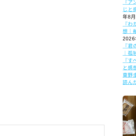
『ア
じと
年8月
『わ
想｜
202
『君
｜孤
『す
と感
東野
読ん