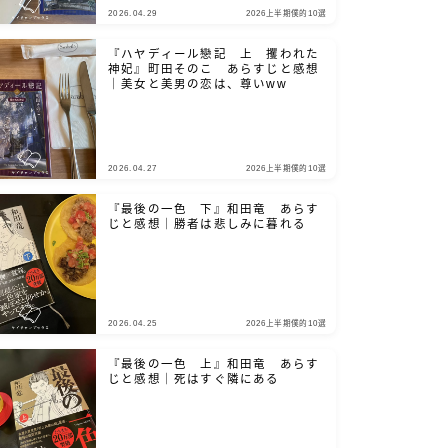
2026.04.29
2026上半期僕的10選
『ハヤディール戀記 上 攫われた
神妃』町田そのこ あらすじと感想
｜美女と美男の恋は、尊いww
2026.04.27
2026上半期僕的10選
『最後の一色 下』和田竜 あらす
じと感想｜勝者は悲しみに暮れる
2026.04.25
2026上半期僕的10選
『最後の一色 上』和田竜 あらす
じと感想｜死はすぐ隣にある