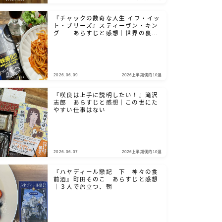
『チャックの数奇な人生 イフ・イッ
ト・ブリーズ』スティーヴン・キン
グ あらすじと感想｜世界の裏側
を、覗き見たいだろ？
2026.06.09
2026上半期僕的10選
『咲良は上手に説明したい！』滝沢
志郎 あらすじと感想｜この世にた
やすい仕事はない
2026.06.07
2026上半期僕的10選
『ハヤディール戀記 下 神々の食
前酒』町田そのこ あらすじと感想
｜３人で旅立つ、朝