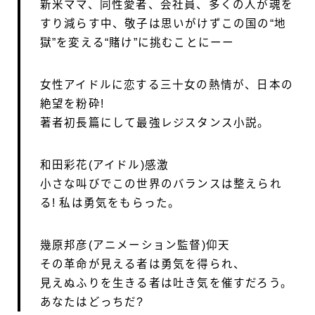
新米ママ、同性愛者、会社員、多くの人が魂を
すり減らす中、敬子は思いがけずこの国の“地
獄”を変える“賭け”に挑むことにーー
女性アイドルに恋する三十女の熱情が、日本の
絶望を粉砕!
著者初長篇にして最強レジスタンス小説。
和田彩花(アイドル)感激
小さな叫びでこの世界のバランスは整えられ
る! 私は勇気をもらった。
幾原邦彦(アニメーション監督)仰天
その革命が見える者は勇気を得られ、
見えぬふりを生きる者は吐き気を催すだろう。
あなたはどっちだ?