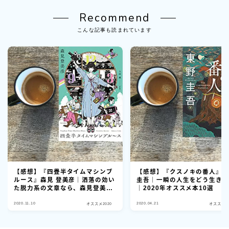
Recommend
こんな記事も読まれています
【感想】『四畳半タイムマシンブ
【感想】『クスノキの番人』
ルース』森見 登美彦｜洒落の効い
圭吾｜一瞬の人生をどう生き
た脱力系の文章なら、森見登美彦
｜2020年オススメ本10選
の右に出る者はいないですね｜
2020.11.10
2020.04.21
2020年オススメ本10選
オススメ2020
オススメ20