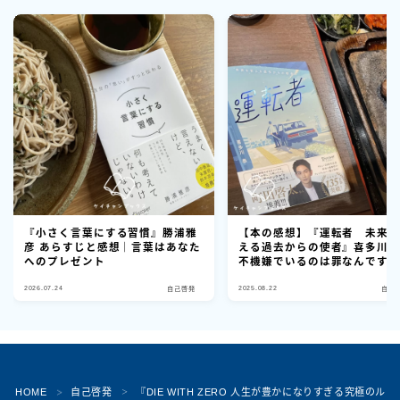
『小さく言葉にする習慣』勝浦雅
【本の感想】『運転者 未来
彦 あらすじと感想｜言葉はあなた
える過去からの使者』喜多川
へのプレゼント
不機嫌でいるのは罪なんです
2026.07.24
2025.08.22
自己啓発
自己
Follow Me
HOME
自己啓発
『DIE WITH ZERO 人生が豊かになりすぎる究極
＞
＞