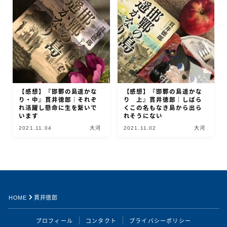
【感想】『邯鄲の島遥かな
【感想】『邯鄲の島遥かな
り・中』貫井徳郎｜それぞ
り 上』貫井徳郎｜しばら
れ活躍し懸命に生を繋いで
くこの名もなき島から出ら
います
れそうにない
2021.11.04
大河
2021.11.02
大河
Follow Me
HOME
貫井徳郎
プロフィール
コンタクト
プライバシーポリシー