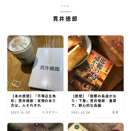
TAG
貫井徳郎
【本の感想】『不等辺五角
【感想】『邯鄲の島遥かな
形』貫井徳郎｜友情のあり
り・下巻』貫井徳郎｜重厚
方は、人それぞれ
で、野心的な長編
2025.11.03
ミステリー
2021.11.29
大河