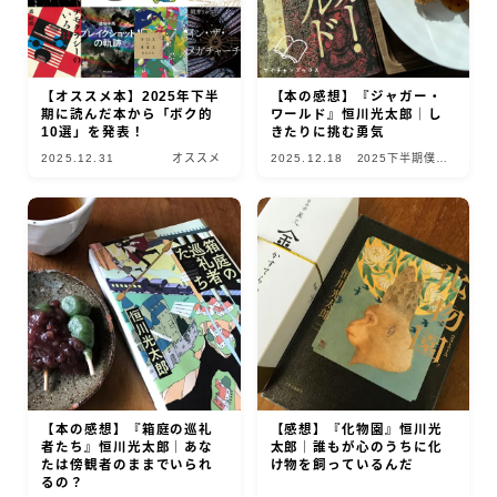
【オススメ本】2025年下半
【本の感想】『ジャガー・
期に読んだ本から「ボク的
ワールド』恒川光太郎｜し
10選」を発表！
きたりに挑む勇気
2025.12.31
オススメ
2025.12.18
2025下半期僕的
10選
【本の感想】『箱庭の巡礼
【感想】『化物園』恒川光
者たち』恒川光太郎｜あな
太郎｜誰もが心のうちに化
たは傍観者のままでいられ
け物を飼っているんだ
るの？