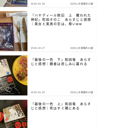
2026.04.29
2026上半期僕的10選
『ハヤディール戀記 上 攫われた
神妃』町田そのこ あらすじと感想
｜美女と美男の恋は、尊いww
2026.04.27
2026上半期僕的10選
『最後の一色 下』和田竜 あらす
じと感想｜勝者は悲しみに暮れる
2026.04.25
2026上半期僕的10選
『最後の一色 上』和田竜 あらす
じと感想｜死はすぐ隣にある