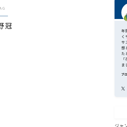
AG
野冠
年
く
サ
想
た
「
ま
プ
ジャ