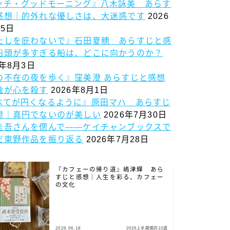
ンチ・グッドモーニング』八木詠美 あらす
感想｜的外れな優しさは、大迷惑です
2026
5日
たしを庇わないで』石田夏穂 あらすじと感
船頭が多すぎる船は、どこに向かうのか？
6年8月3日
の不在の夜を歩く』窪美澄 あらすじと感想
独が心を殺す
2026年8月1日
べてが円くなるように』原田マハ あらすじ
想｜真円でないのが美しい
2026年7月30日
圭吾さんを偲んで——ケイチャンブックスで
だ東野作品を振り返る
2026年7月28日
『カフェーの帰り道』嶋津輝 あら
すじと感想｜人生を彩る、カフェー
の文化
2026.06.18
2026上半期僕的10選