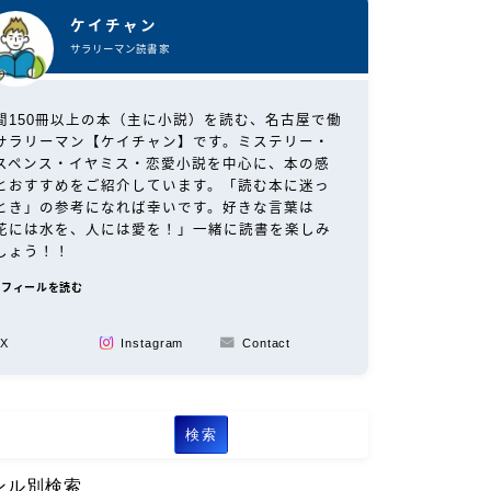
ケイチャン
サラリーマン読書家
間150冊以上の本（主に小説）を読む、名古屋で働
サラリーマン【ケイチャン】です。ミステリー・
スペンス・イヤミス・恋愛小説を中心に、本の感
とおすすめをご紹介しています。「読む本に迷っ
とき」の参考になれば幸いです。好きな言葉は
花には水を、人には愛を！」一緒に読書を楽しみ
しょう！！
ロフィールを読む
X
Instagram
Contact
検索
ンル別検索