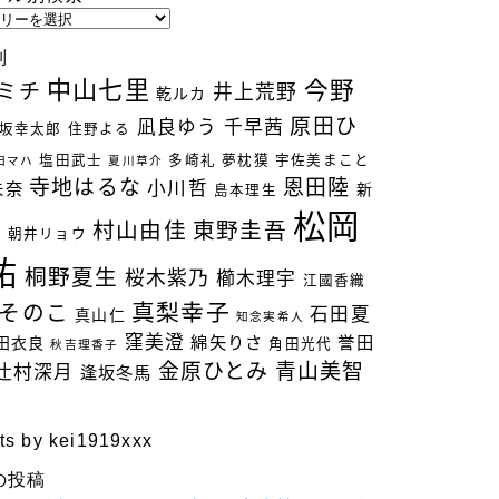
別
中山七里
今野
ミチ
井上荒野
乾ルカ
原田ひ
凪良ゆう
千早茜
坂幸太郎
住野よる
塩田武士
多崎礼
夢枕獏
宇佐美まこと
田マハ
夏川草介
寺地はるな
恩田陸
小川哲
未奈
新
島本理生
松岡
村山由佳
東野圭吾
立
朝井リョウ
祐
桐野夏生
桜木紫乃
櫛木理宇
江國香織
真梨幸子
そのこ
石田夏
真山仁
知念実希人
窪美澄
綿矢りさ
誉田
田衣良
角田光代
秋吉理香子
金原ひとみ
青山美智
辻村深月
逢坂冬馬
ts by kei1919xxx
の投稿