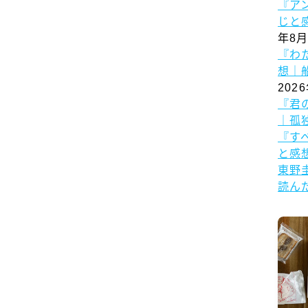
『ア
じと
年8月
『わ
想｜
202
『君
｜孤
『す
と感
東野
読ん