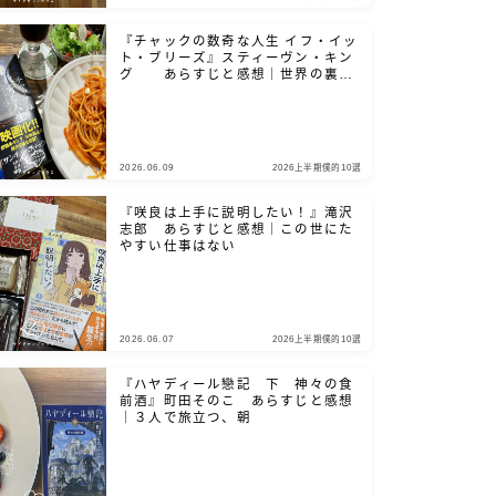
『チャックの数奇な人生 イフ・イッ
ト・ブリーズ』スティーヴン・キン
グ あらすじと感想｜世界の裏側
を、覗き見たいだろ？
2026.06.09
2026上半期僕的10選
『咲良は上手に説明したい！』滝沢
志郎 あらすじと感想｜この世にた
やすい仕事はない
2026.06.07
2026上半期僕的10選
『ハヤディール戀記 下 神々の食
前酒』町田そのこ あらすじと感想
｜３人で旅立つ、朝