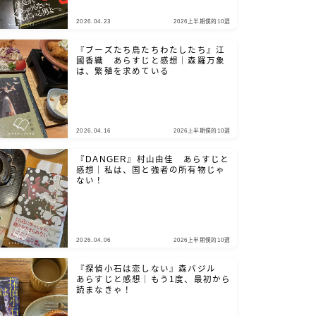
2026.04.23
2026上半期僕的10選
『ブーズたち鳥たちわたしたち』江
國香織 あらすじと感想｜森羅万象
は、繁殖を求めている
2026.04.16
2026上半期僕的10選
『DANGER』村山由佳 あらすじと
感想｜私は、国と強者の所有物じゃ
ない！
2026.04.06
2026上半期僕的10選
『探偵小石は恋しない』森バジル
あらすじと感想｜もう1度、最初から
読まなきゃ！