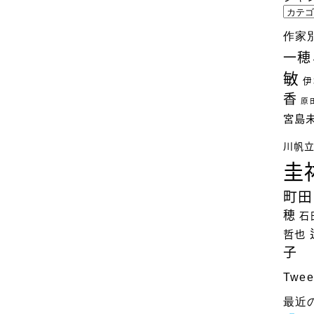
ジ
ャ
作家
ン
一穂
ル
敏
別
伊
検
香
原
索
宮島
川帆
圭
町田
穂
石
哲也
子
Twee
最近