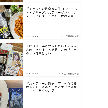
『チャックの数奇な人生 イフ・イッ
ト・ブリーズ』スティーヴン・キン
グ あらすじと感想｜世界の裏側
を、覗き見たいだろ？
2026.06.09
2026上半期僕的10選
『咲良は上手に説明したい！』滝沢
志郎 あらすじと感想｜この世にた
やすい仕事はない
2026.06.07
2026上半期僕的10選
『ハヤディール戀記 下 神々の食
前酒』町田そのこ あらすじと感想
｜３人で旅立つ、朝