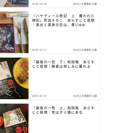
2026.04.29
2026上半期僕的10選
『ハヤディール戀記 上 攫われた
神妃』町田そのこ あらすじと感想
｜美女と美男の恋は、尊いww
2026.04.27
2026上半期僕的10選
『最後の一色 下』和田竜 あらす
じと感想｜勝者は悲しみに暮れる
2026.04.25
2026上半期僕的10選
『最後の一色 上』和田竜 あらす
じと感想｜死はすぐ隣にある