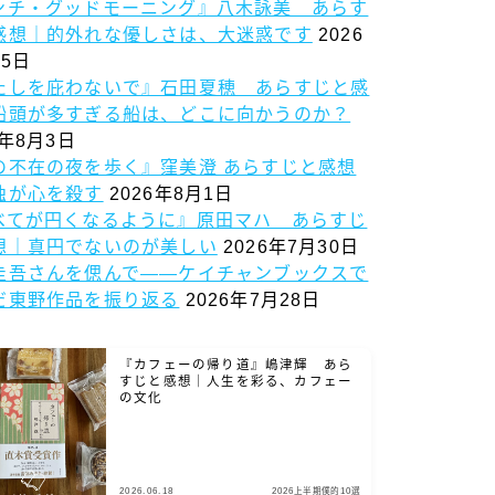
ンチ・グッドモーニング』八木詠美 あらす
感想｜的外れな優しさは、大迷惑です
2026
5日
たしを庇わないで』石田夏穂 あらすじと感
船頭が多すぎる船は、どこに向かうのか？
6年8月3日
の不在の夜を歩く』窪美澄 あらすじと感想
独が心を殺す
2026年8月1日
べてが円くなるように』原田マハ あらすじ
想｜真円でないのが美しい
2026年7月30日
圭吾さんを偲んで——ケイチャンブックスで
だ東野作品を振り返る
2026年7月28日
『カフェーの帰り道』嶋津輝 あら
すじと感想｜人生を彩る、カフェー
の文化
2026.06.18
2026上半期僕的10選