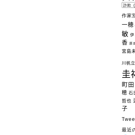
ジ
ャ
作家
ン
一穂
ル
敏
別
伊
検
香
原
索
宮島
川帆
圭
町田
穂
石
哲也
子
Twee
最近