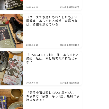
2026.04.23
2026上半期僕的10選
『ブーズたち鳥たちわたしたち』江
國香織 あらすじと感想｜森羅万象
は、繁殖を求めている
2026.04.16
2026上半期僕的10選
『DANGER』村山由佳 あらすじと
感想｜私は、国と強者の所有物じゃ
ない！
2026.04.06
2026上半期僕的10選
『探偵小石は恋しない』森バジル
あらすじと感想｜もう1度、最初から
読まなきゃ！