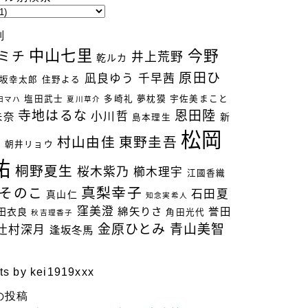
別
中山七里
今野
ミチ
井上荒野
乾ルカ
原田ひ
凪良ゆう
千早茜
坂幸太郎
住野よる
塩田武士
多崎礼
夢枕獏
宇佐美まこと
田マハ
夏川草介
寺地はるな
恩田陸
小川哲
未奈
新
島本理生
松岡
村山由佳
東野圭吾
立
朝井リョウ
祐
桐野夏生
桜木紫乃
櫛木理宇
江國香織
真梨幸子
そのこ
石田夏
真山仁
知念実希人
窪美澄
綿矢りさ
誉田
田衣良
角田光代
秋吉理香子
金原ひとみ
青山美智
辻村深月
逢坂冬馬
ts by kei1919xxx
の投稿