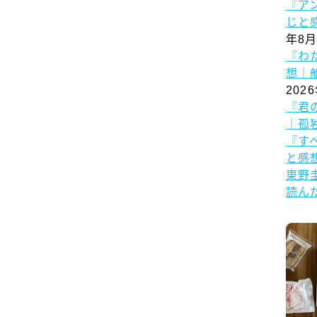
『ア
じと
年8月
『わ
想｜
202
『君
｜孤
『す
と感
東野
読ん