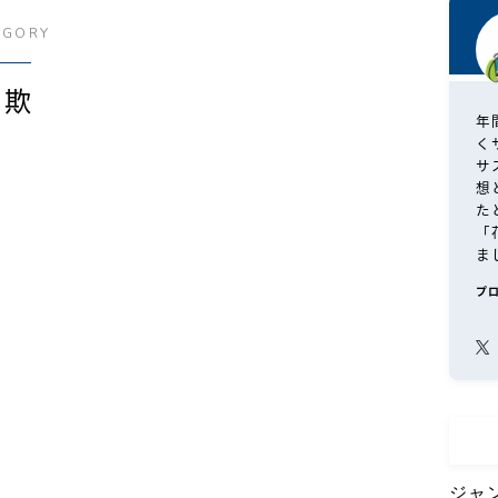
EGORY
詐欺
年
く
サ
想
た
「
ま
プ
ジャ