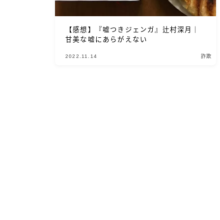
【感想】『嘘つきジェンガ』辻村深月｜
甘美な嘘にあらがえない
2022.11.14
詐欺