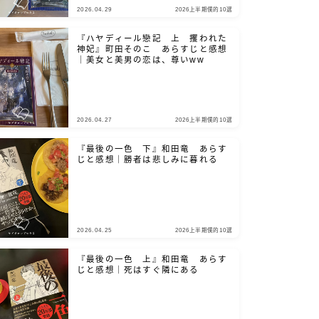
2026.04.29
2026上半期僕的10選
『ハヤディール戀記 上 攫われた
神妃』町田そのこ あらすじと感想
｜美女と美男の恋は、尊いww
2026.04.27
2026上半期僕的10選
『最後の一色 下』和田竜 あらす
じと感想｜勝者は悲しみに暮れる
2026.04.25
2026上半期僕的10選
『最後の一色 上』和田竜 あらす
じと感想｜死はすぐ隣にある