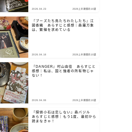
2026.04.23
2026上半期僕的10選
『ブーズたち鳥たちわたしたち』江
國香織 あらすじと感想｜森羅万象
は、繁殖を求めている
2026.04.16
2026上半期僕的10選
『DANGER』村山由佳 あらすじと
感想｜私は、国と強者の所有物じゃ
ない！
2026.04.06
2026上半期僕的10選
『探偵小石は恋しない』森バジル
あらすじと感想｜もう1度、最初から
読まなきゃ！