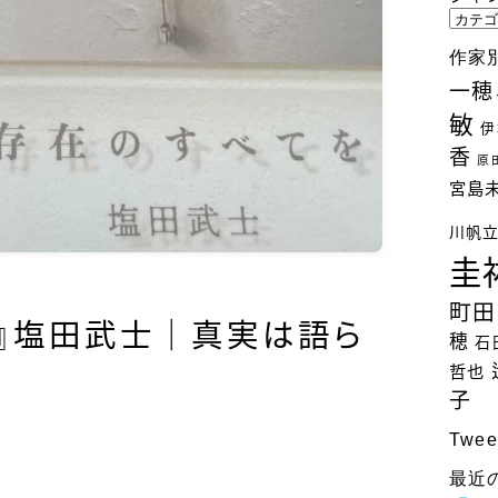
ジ
ャ
作家
ン
一穂
ル
敏
別
伊
検
香
原
索
宮島
川帆
圭
町田
を』塩田武士｜真実は語ら
穂
石
哲也
子
Twee
最近