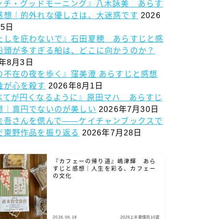
ンチ・グッドモーニング』八木詠美 あらす
感想｜的外れな優しさは、大迷惑です
2026
5日
たしを庇わないで』石田夏穂 あらすじと感
船頭が多すぎる船は、どこに向かうのか？
6年8月3日
の不在の夜を歩く』窪美澄 あらすじと感想
独が心を殺す
2026年8月1日
べてが円くなるように』原田マハ あらすじ
想｜真円でないのが美しい
2026年7月30日
圭吾さんを偲んで——ケイチャンブックスで
だ東野作品を振り返る
2026年7月28日
『カフェーの帰り道』嶋津輝 あら
すじと感想｜人生を彩る、カフェー
の文化
2026.06.18
2026上半期僕的10選