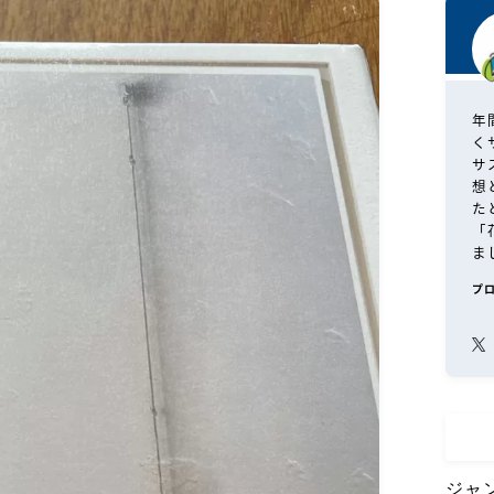
年
く
サ
想
た
「
ま
プ
ジャ