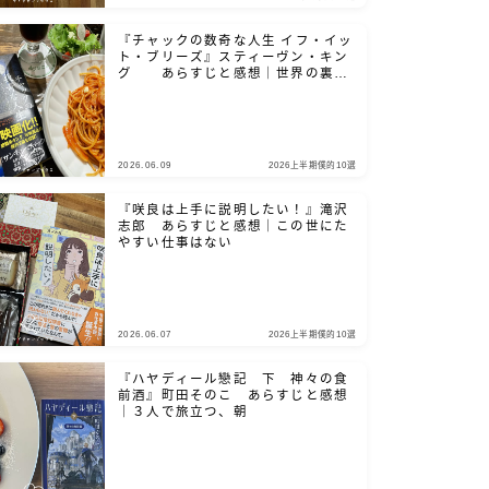
『チャックの数奇な人生 イフ・イッ
ト・ブリーズ』スティーヴン・キン
グ あらすじと感想｜世界の裏側
を、覗き見たいだろ？
2026.06.09
2026上半期僕的10選
『咲良は上手に説明したい！』滝沢
志郎 あらすじと感想｜この世にた
やすい仕事はない
2026.06.07
2026上半期僕的10選
『ハヤディール戀記 下 神々の食
前酒』町田そのこ あらすじと感想
｜３人で旅立つ、朝