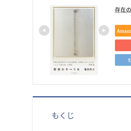
存在
Ama
もくじ