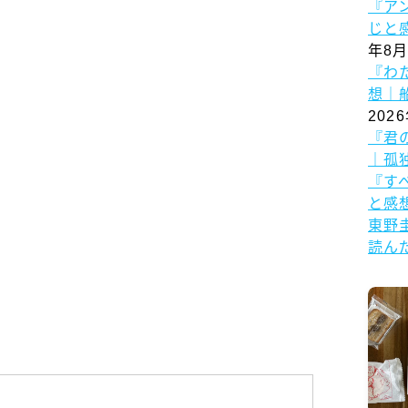
『ア
じと
年8月
『わ
想｜
202
『君
｜孤
『す
と感
東野
読ん