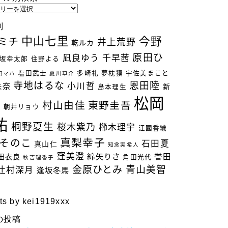
別
中山七里
今野
ミチ
井上荒野
乾ルカ
原田ひ
凪良ゆう
千早茜
坂幸太郎
住野よる
塩田武士
多崎礼
夢枕獏
宇佐美まこと
田マハ
夏川草介
寺地はるな
恩田陸
小川哲
未奈
新
島本理生
松岡
村山由佳
東野圭吾
立
朝井リョウ
祐
桐野夏生
桜木紫乃
櫛木理宇
江國香織
真梨幸子
そのこ
石田夏
真山仁
知念実希人
窪美澄
綿矢りさ
誉田
田衣良
角田光代
秋吉理香子
金原ひとみ
青山美智
辻村深月
逢坂冬馬
ts by kei1919xxx
の投稿