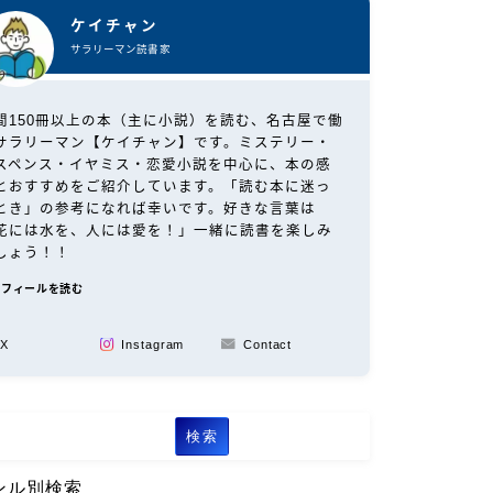
ケイチャン
サラリーマン読書家
間150冊以上の本（主に小説）を読む、名古屋で働
サラリーマン【ケイチャン】です。ミステリー・
スペンス・イヤミス・恋愛小説を中心に、本の感
とおすすめをご紹介しています。「読む本に迷っ
とき」の参考になれば幸いです。好きな言葉は
花には水を、人には愛を！」一緒に読書を楽しみ
しょう！！
ロフィールを読む
X
Instagram
Contact
検索
ンル別検索