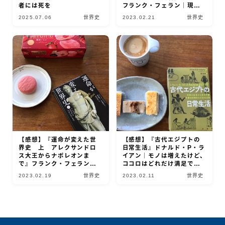
者には死を
フランク・フェラン｜現代
と地続きの近代史
2025.07.06
世界史
2023.02.21
世界史
【感想】『運命が変えた世
【感想】『古代エジプトの
界史 上 アレクサンドロ
日常生活』ドナルド・P・ラ
ス大王からナポレオンま
イアン｜モノは増えたけど、
で』フランク・フェラン｜
ココロはどれだけ満足でき
歴史の中で咲く花々よ
るようになったんでしょう
2023.02.19
世界史
2023.02.11
世界史
か？
Follow Me