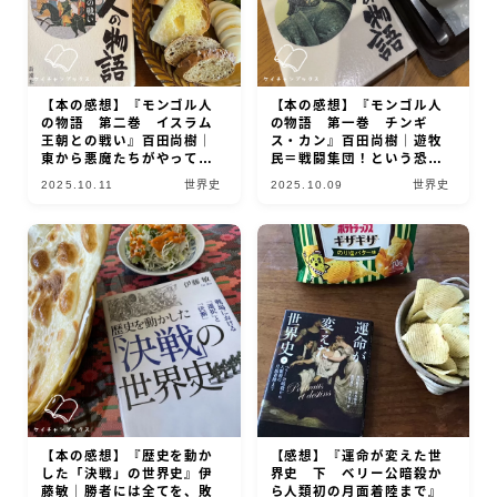
【本の感想】『モンゴル人
【本の感想】『モンゴル人
の物語 第二巻 イスラム
の物語 第一巻 チンギ
王朝との戦い』百田尚樹｜
ス・カン』百田尚樹｜遊牧
東から悪魔たちがやってき
民＝戦闘集団！という恐ろ
た！
しさ
2025.10.11
世界史
2025.10.09
世界史
【本の感想】『歴史を動か
【感想】『運命が変えた世
した「決戦」の世界史』伊
界史 下 ベリー公暗殺か
藤敏｜勝者には全てを、敗
ら人類初の月面着陸まで』