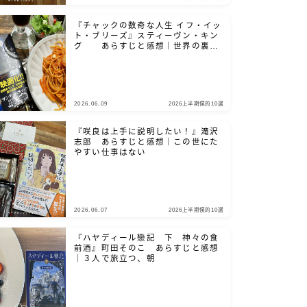
『チャックの数奇な人生 イフ・イッ
ト・ブリーズ』スティーヴン・キン
グ あらすじと感想｜世界の裏側
を、覗き見たいだろ？
2026.06.09
2026上半期僕的10選
『咲良は上手に説明したい！』滝沢
志郎 あらすじと感想｜この世にた
やすい仕事はない
2026.06.07
2026上半期僕的10選
『ハヤディール戀記 下 神々の食
前酒』町田そのこ あらすじと感想
｜３人で旅立つ、朝