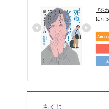
「死ね
にな
Ama
もくじ