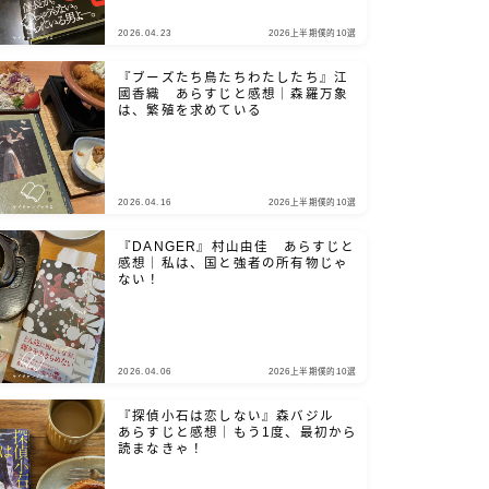
2026.04.23
2026上半期僕的10選
『ブーズたち鳥たちわたしたち』江
國香織 あらすじと感想｜森羅万象
は、繁殖を求めている
2026.04.16
2026上半期僕的10選
『DANGER』村山由佳 あらすじと
感想｜私は、国と強者の所有物じゃ
ない！
2026.04.06
2026上半期僕的10選
『探偵小石は恋しない』森バジル
あらすじと感想｜もう1度、最初から
読まなきゃ！