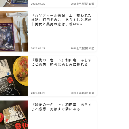
2026.04.29
2026上半期僕的10選
『ハヤディール戀記 上 攫われた
神妃』町田そのこ あらすじと感想
｜美女と美男の恋は、尊いww
2026.04.27
2026上半期僕的10選
『最後の一色 下』和田竜 あらす
じと感想｜勝者は悲しみに暮れる
2026.04.25
2026上半期僕的10選
『最後の一色 上』和田竜 あらす
じと感想｜死はすぐ隣にある