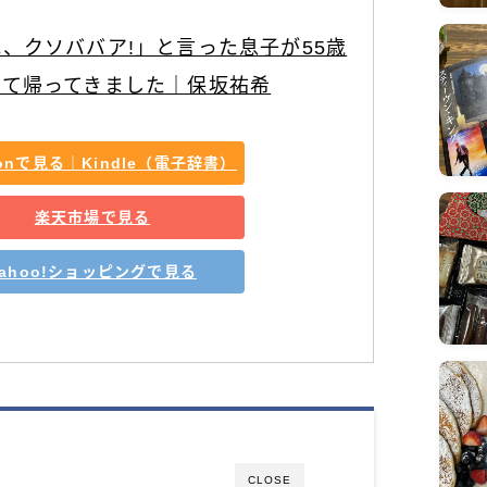
、クソババア!」と言った息子が55歳
って帰ってきました｜保坂祐希
zonで見る｜Kindle（電子辞書）
楽天市場で見る
Yahoo!ショッピングで見る
CLOSE