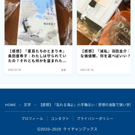
【感想】『夏鳥たちのとまり木』
【感想】『滅私』羽田圭介｜
奥田亜希子｜わたしは守られてい
な価値観、何を選べばいい？
たの？それとも何かを盗まれた
の？
2022.07.06
2022.02.15
文学
Follow Me
HOME
文学
【感想】『乱れる海よ』小手鞠るい｜思想の迷路で狭い世界
＞
＞
プロフィール
コンタクト
プライバシーポリシー
2020–2026 ケイチャンブックス