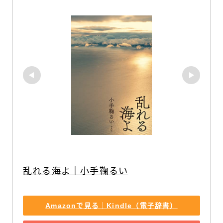
乱れる海よ｜小手鞠るい
Amazonで見る｜Kindle（電子辞書）