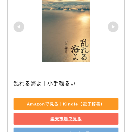
乱れる海よ｜小手鞠るい
Amazonで見る｜Kindle（電子辞書）
楽天市場で見る