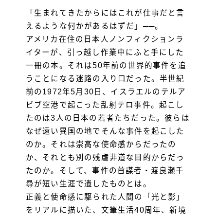
「生まれてきたからにはこれが仕事だと言
えるような何かがあるはずだ」──。
アメリカ在住の日本人ノンフィクションラ
イターが、引っ越し作業中にふと手にした
一冊の本。それは50年前の世界的事件を追
うことになる迷路の入り口だった。半世紀
前の1972年5月30日、イスラエルのテルア
ビブ空港で起こった乱射テロ事件。起こし
たのは3人の日本の若者たちだった。彼らは
なぜ遠い異国の地でそんな事件を起こした
のか。それは崇高な使命感からだったの
か、それとも別の残虐非道な目的からだっ
たのか。そして、事件の首謀者・渡良瀬千
尋が短い生涯で遺したものとは。
正義と使命感に駆られた人間の「光と影」
をリアルに描いた、文筆生活40周年、新境