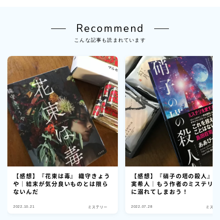
Recommend
こんな記事も読まれています
【感想】『花束は毒』 織守きょう
【感想】『硝子の塔の殺人』 
や｜結末が気分良いものとは限ら
実希人｜もう作者のミステリ
ないんだ
に溺れてしまおう！
2022.10.21
2022.07.28
ミステリー
ミステ