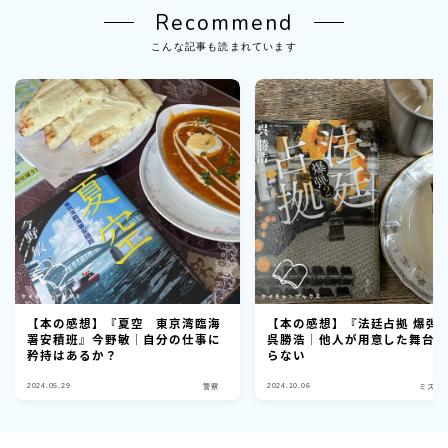
Recommend
こんな記事も読まれています
【本の感想】『夏空 東京湾臨海
【本の感想】『法廷占拠 爆弾2
署安積班』今野敏｜自分の仕事に
呉勝浩｜他人が用意した舞台
矜持はあるか？
らない
2024.05.29
2024.10.06
警察
ミステ