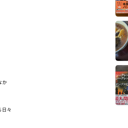
なか
る日々