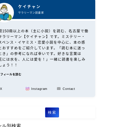
ケイチャン
サラリーマン読書家
間150冊以上の本（主に小説）を読む、名古屋で働
サラリーマン【ケイチャン】です。ミステリー・
スペンス・イヤミス・恋愛小説を中心に、本の感
とおすすめをご紹介しています。「読む本に迷っ
とき」の参考になれば幸いです。好きな言葉は
花には水を、人には愛を！」一緒に読書を楽しみ
しょう！！
ロフィールを読む
X
Instagram
Contact
検索
ンル別検索