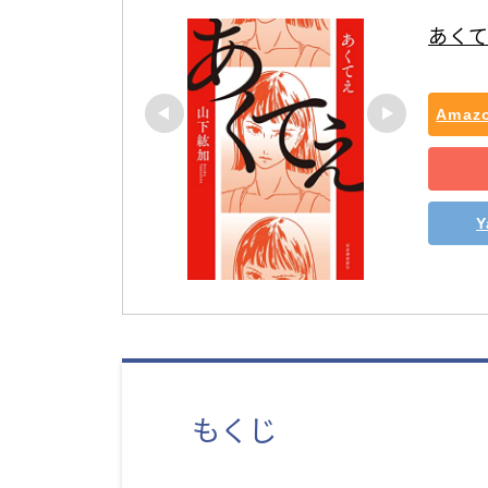
あく
Ama
もくじ