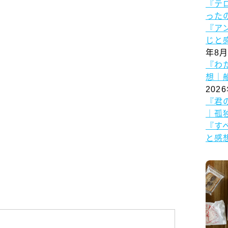
『テ
った
『ア
じと
年8月
『わ
想｜
202
『君
｜孤
『す
と感