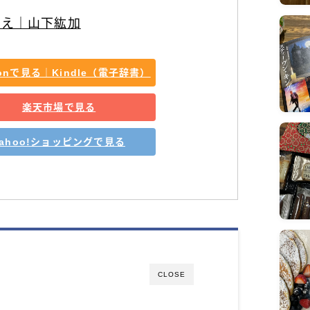
てえ｜山下紘加
zonで見る｜Kindle（電子辞書）
楽天市場で見る
Yahoo!ショッピングで見る
CLOSE