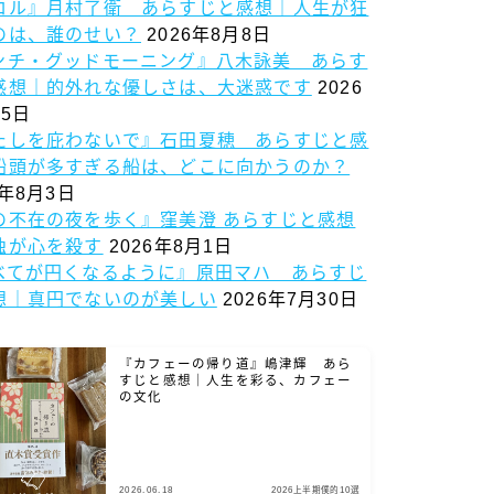
ロル』月村了衛 あらすじと感想｜人生が狂
のは、誰のせい？
2026年8月8日
ンチ・グッドモーニング』八木詠美 あらす
感想｜的外れな優しさは、大迷惑です
2026
5日
たしを庇わないで』石田夏穂 あらすじと感
船頭が多すぎる船は、どこに向かうのか？
6年8月3日
の不在の夜を歩く』窪美澄 あらすじと感想
独が心を殺す
2026年8月1日
べてが円くなるように』原田マハ あらすじ
想｜真円でないのが美しい
2026年7月30日
『カフェーの帰り道』嶋津輝 あら
すじと感想｜人生を彩る、カフェー
の文化
2026.06.18
2026上半期僕的10選