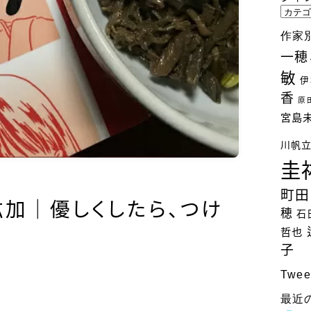
ジ
ャ
作家
ン
一穂
ル
敏
別
伊
検
香
原
索
宮島
川帆
圭
町田
紘加｜優しくしたら、つけ
穂
石
哲也
子
Twee
最近