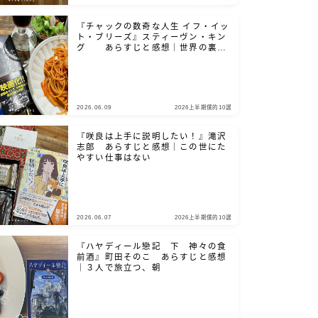
『チャックの数奇な人生 イフ・イッ
ト・ブリーズ』スティーヴン・キン
グ あらすじと感想｜世界の裏側
を、覗き見たいだろ？
2026.06.09
2026上半期僕的10選
『咲良は上手に説明したい！』滝沢
志郎 あらすじと感想｜この世にた
やすい仕事はない
2026.06.07
2026上半期僕的10選
『ハヤディール戀記 下 神々の食
前酒』町田そのこ あらすじと感想
｜３人で旅立つ、朝