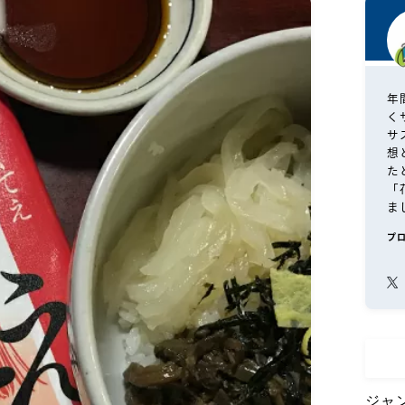
年
く
サ
想
た
「
ま
プ
ジャ