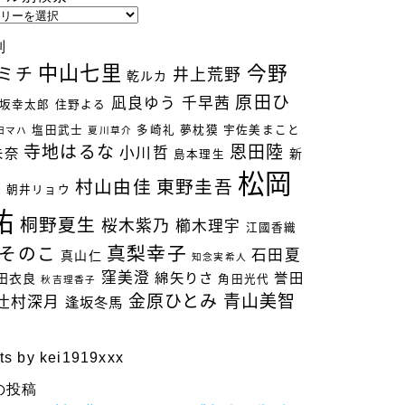
別
中山七里
今野
ミチ
井上荒野
乾ルカ
原田ひ
凪良ゆう
千早茜
坂幸太郎
住野よる
塩田武士
多崎礼
夢枕獏
宇佐美まこと
田マハ
夏川草介
寺地はるな
恩田陸
小川哲
未奈
新
島本理生
松岡
村山由佳
東野圭吾
立
朝井リョウ
祐
桐野夏生
桜木紫乃
櫛木理宇
江國香織
真梨幸子
そのこ
石田夏
真山仁
知念実希人
窪美澄
綿矢りさ
誉田
田衣良
角田光代
秋吉理香子
金原ひとみ
青山美智
辻村深月
逢坂冬馬
ts by kei1919xxx
の投稿