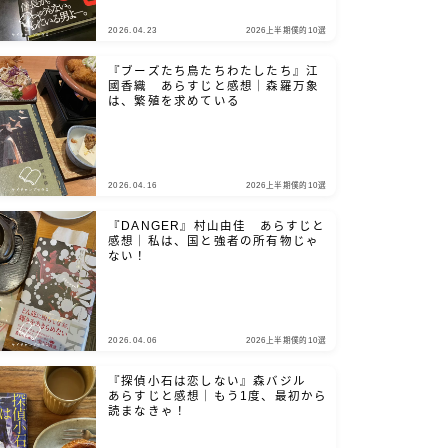
2026.04.23
2026上半期僕的10選
『ブーズたち鳥たちわたしたち』江
國香織 あらすじと感想｜森羅万象
は、繁殖を求めている
2026.04.16
2026上半期僕的10選
『DANGER』村山由佳 あらすじと
感想｜私は、国と強者の所有物じゃ
ない！
2026.04.06
2026上半期僕的10選
『探偵小石は恋しない』森バジル
あらすじと感想｜もう1度、最初から
読まなきゃ！