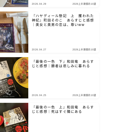
2026.04.29
2026上半期僕的10選
『ハヤディール戀記 上 攫われた
神妃』町田そのこ あらすじと感想
｜美女と美男の恋は、尊いww
2026.04.27
2026上半期僕的10選
『最後の一色 下』和田竜 あらす
じと感想｜勝者は悲しみに暮れる
2026.04.25
2026上半期僕的10選
『最後の一色 上』和田竜 あらす
じと感想｜死はすぐ隣にある