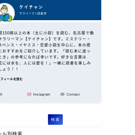
ケイチャン
サラリーマン読書家
間150冊以上の本（主に小説）を読む、名古屋で働
サラリーマン【ケイチャン】です。ミステリー・
スペンス・イヤミス・恋愛小説を中心に、本の感
とおすすめをご紹介しています。「読む本に迷っ
とき」の参考になれば幸いです。好きな言葉は
花には水を、人には愛を！」一緒に読書を楽しみ
しょう！！
ロフィールを読む
X
Instagram
Contact
検索
ンル別検索