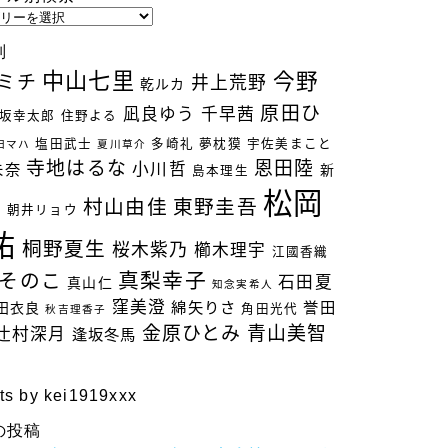
別
中山七里
今野
ミチ
井上荒野
乾ルカ
原田ひ
凪良ゆう
千早茜
坂幸太郎
住野よる
塩田武士
多崎礼
夢枕獏
宇佐美まこと
田マハ
夏川草介
寺地はるな
恩田陸
小川哲
未奈
新
島本理生
松岡
村山由佳
東野圭吾
立
朝井リョウ
祐
桐野夏生
桜木紫乃
櫛木理宇
江國香織
真梨幸子
そのこ
石田夏
真山仁
知念実希人
窪美澄
綿矢りさ
誉田
田衣良
角田光代
秋吉理香子
金原ひとみ
青山美智
辻村深月
逢坂冬馬
ts by kei1919xxx
の投稿