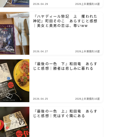
2026.04.29
2026上半期僕的10選
『ハヤディール戀記 上 攫われた
神妃』町田そのこ あらすじと感想
｜美女と美男の恋は、尊いww
2026.04.27
2026上半期僕的10選
『最後の一色 下』和田竜 あらす
じと感想｜勝者は悲しみに暮れる
2026.04.25
2026上半期僕的10選
『最後の一色 上』和田竜 あらす
じと感想｜死はすぐ隣にある