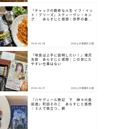
『チャックの数奇な人生 イフ・イッ
ト・ブリーズ』スティーヴン・キン
グ あらすじと感想｜世界の裏側
を、覗き見たいだろ？
2026.06.09
2026上半期僕的10選
『咲良は上手に説明したい！』滝沢
志郎 あらすじと感想｜この世にた
やすい仕事はない
2026.06.07
2026上半期僕的10選
『ハヤディール戀記 下 神々の食
前酒』町田そのこ あらすじと感想
｜３人で旅立つ、朝