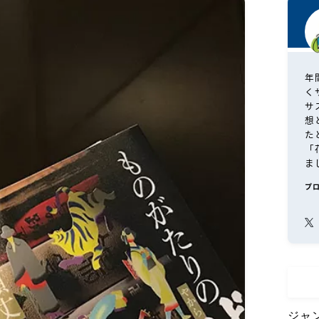
年
く
サ
想
た
「
ま
プ
ジャ