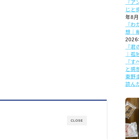
『ア
じと
年8月
『わ
想｜
202
『君
｜孤
『す
と感
東野
読ん
CLOSE