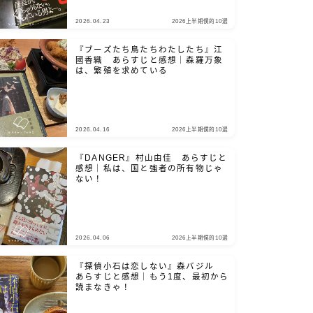
2026.04.23
2026上半期僕的10選
『ブーズたち鳥たちわたしたち』江
國香織 あらすじと感想｜森羅万象
は、繁殖を求めている
2026.04.16
2026上半期僕的10選
『DANGER』村山由佳 あらすじと
感想｜私は、国と強者の所有物じゃ
ない！
2026.04.06
2026上半期僕的10選
『探偵小石は恋しない』森バジル
あらすじと感想｜もう1度、最初から
読まなきゃ！