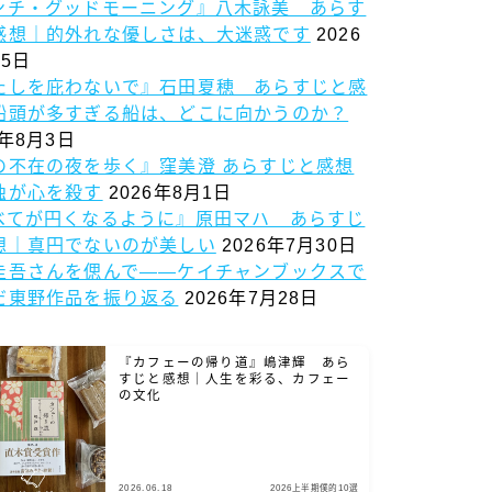
ンチ・グッドモーニング』八木詠美 あらす
感想｜的外れな優しさは、大迷惑です
2026
5日
たしを庇わないで』石田夏穂 あらすじと感
船頭が多すぎる船は、どこに向かうのか？
6年8月3日
の不在の夜を歩く』窪美澄 あらすじと感想
独が心を殺す
2026年8月1日
べてが円くなるように』原田マハ あらすじ
想｜真円でないのが美しい
2026年7月30日
圭吾さんを偲んで——ケイチャンブックスで
だ東野作品を振り返る
2026年7月28日
『カフェーの帰り道』嶋津輝 あら
すじと感想｜人生を彩る、カフェー
の文化
2026.06.18
2026上半期僕的10選