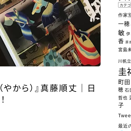
ジ
ャ
作家
ン
一穂
ル
敏
別
伊
検
香
原
索
宮島
川帆
圭
町田
（やから）』真藤順丈｜日
穂
石
！
哲也
子
Twee
最近