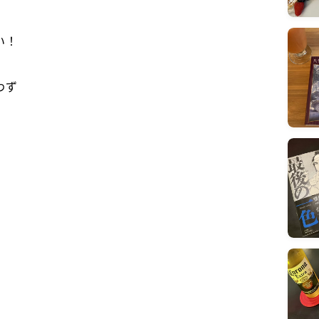
い！
わず