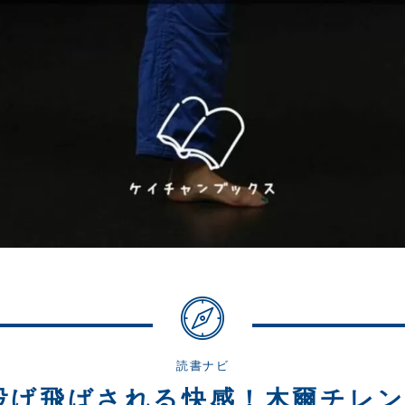
読書ナビ
投げ飛ばされる快感！木爾チレン