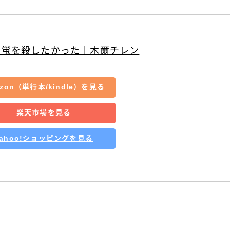
な蛍を殺したかった｜木爾チレン
zon（単行本/kindle）を見る
楽天市場を見る
Yahoo!ショッピングを見る