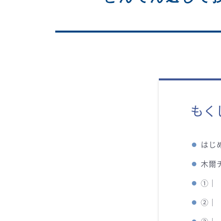
もく
はじ
木爾
①｜
②｜