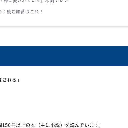
 『神に愛されていた』木爾チレン
め：読む順番はこれ！
ばされる」
150冊以上の本（主に小説）を読んでいます。