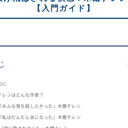
【入門ガイド】
じ
めに
チレンはどんな作家？
『みんな蛍を殺したかった』木爾チレン
『私はだんだん氷になった』木爾チレン