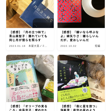
【感想】『月の立つ林で』
【感想】『嫌いなら呼ぶな
青山美智子｜離れていても
よ』綿矢りさ｜嫌らしいん
同じ月が僕らを照らす
だが、愛おしいんだ
2023.01.18
本屋大賞ノミネ
2022.10.02
短編
ート2023
【感想】『オリーブの実る
【感想】『夜に星を放つ』
ころ』中島京子｜愛のかた
窪美澄｜夜空の星のよう