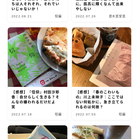
ちは人それぞれ、それでい
に、孤高に輝くなんて出来
いじゃないか！
やしない
2022.09.21
短編
2022.07.26
直木賞受賞
【感想】『信仰』村田沙耶
【感想】『春のこわいも
香｜自分らしく生きる？そ
の』川上未映子｜ここでは
んなの嫌われるだけだよ
ない何処かに、急き立てら
笑
れるのは何故？
2022.07.18
短編
2022.07.03
短編