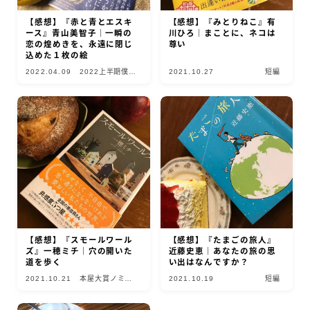
【感想】『赤と青とエスキ
【感想】『みとりねこ』有
ース』青山美智子｜一瞬の
川ひろ｜まことに、ネコは
恋の煌めきを、永遠に閉じ
尊い
込めた１枚の絵
2022.04.09
2022上半期僕的
2021.10.27
短編
10選
【感想】『スモールワール
【感想】『たまごの旅人』
ズ』一穂ミチ｜穴の開いた
近藤史恵｜あなたの旅の思
道を歩く
い出はなんですか？
2021.10.21
本屋大賞ノミネ
2021.10.19
短編
ート2022