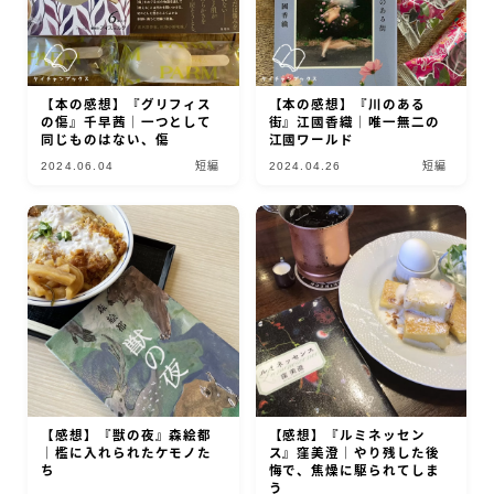
【本の感想】『グリフィス
【本の感想】『川のある
の傷』千早茜｜一つとして
街』江國香織｜唯一無二の
同じものはない、傷
江國ワールド
2024.06.04
短編
2024.04.26
短編
【感想】『獣の夜』森絵都
【感想】『ルミネッセン
｜檻に入れられたケモノた
ス』窪美澄｜やり残した後
ち
悔で、焦燥に駆られてしま
う