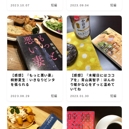
2023.10.07
短編
2023.09.04
短編
【感想】『もっと悪い妻』
【感想】『木曜日にはココ
桐野夏生｜いきなりビンタ
アを』青山美智子｜ほんの
を張られる
り暖かな心をずっと温めて
いてね
2023.08.29
短編
2023.01.30
短編