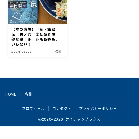
【本の感想】『新・餓狼
伝 巻ノ六 変幻気骨編』
夢枕獏｜ルールも観客も、
いらない！
2025.09.22
格闘
Follow Me
HOME
格闘
＞
プロフィール
コンタクト
プライバシーポリシー
2020–2026 ケイチャンブックス