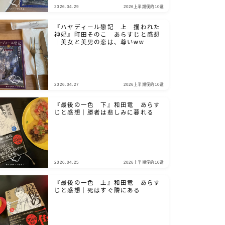
2026.04.29
2026上半期僕的10選
『ハヤディール戀記 上 攫われた
神妃』町田そのこ あらすじと感想
｜美女と美男の恋は、尊いww
2026.04.27
2026上半期僕的10選
『最後の一色 下』和田竜 あらす
じと感想｜勝者は悲しみに暮れる
2026.04.25
2026上半期僕的10選
『最後の一色 上』和田竜 あらす
じと感想｜死はすぐ隣にある