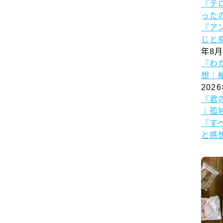
『テ
った
『ア
じと
年8月
『わ
想｜
202
『君
｜孤
『す
と感