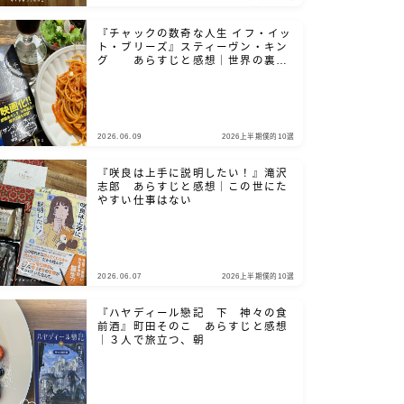
『チャックの数奇な人生 イフ・イッ
ト・ブリーズ』スティーヴン・キン
グ あらすじと感想｜世界の裏側
を、覗き見たいだろ？
2026.06.09
2026上半期僕的10選
『咲良は上手に説明したい！』滝沢
志郎 あらすじと感想｜この世にた
やすい仕事はない
2026.06.07
2026上半期僕的10選
『ハヤディール戀記 下 神々の食
前酒』町田そのこ あらすじと感想
｜３人で旅立つ、朝