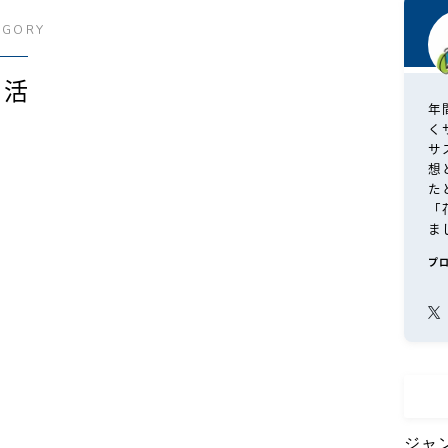
EGORY
婚活
年
く
サ
想
た
「
ま
プ
ジャ