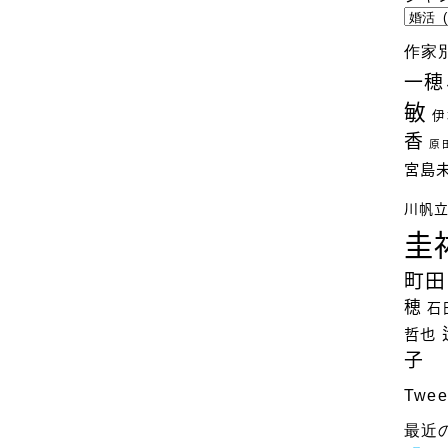
ジ
ャ
作家
ン
一穂
ル
敏
別
伊
検
香
原
索
宮島
川帆
圭
町田
穂
石
哲也
子
Twee
最近