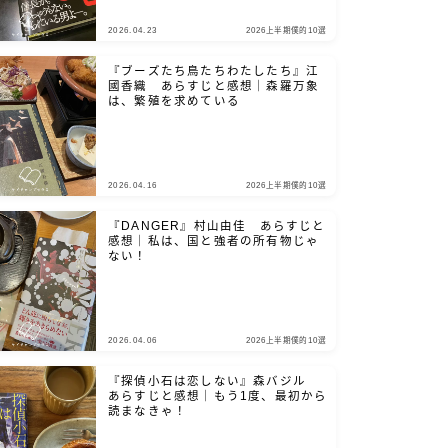
2026.04.23
2026上半期僕的10選
『ブーズたち鳥たちわたしたち』江
國香織 あらすじと感想｜森羅万象
は、繁殖を求めている
2026.04.16
2026上半期僕的10選
『DANGER』村山由佳 あらすじと
感想｜私は、国と強者の所有物じゃ
ない！
2026.04.06
2026上半期僕的10選
『探偵小石は恋しない』森バジル
あらすじと感想｜もう1度、最初から
読まなきゃ！