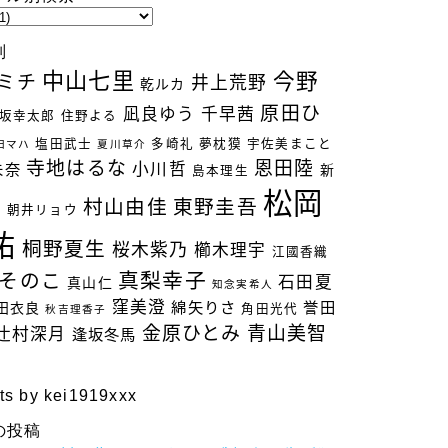
別
中山七里
今野
ミチ
井上荒野
乾ルカ
原田ひ
凪良ゆう
千早茜
坂幸太郎
住野よる
塩田武士
多崎礼
夢枕獏
宇佐美まこと
田マハ
夏川草介
寺地はるな
恩田陸
小川哲
未奈
新
島本理生
松岡
村山由佳
東野圭吾
立
朝井リョウ
祐
桐野夏生
桜木紫乃
櫛木理宇
江國香織
真梨幸子
そのこ
石田夏
真山仁
知念実希人
窪美澄
綿矢りさ
誉田
田衣良
角田光代
秋吉理香子
金原ひとみ
青山美智
辻村深月
逢坂冬馬
ts by kei1919xxx
の投稿