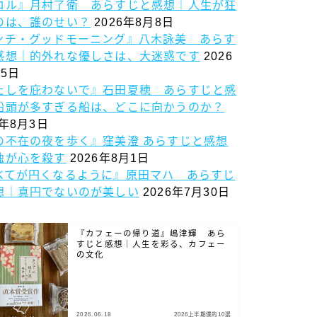
ロル』月村了衛 あらすじと感想｜人生が狂
のは、誰のせい？
2026年8月8日
ンチ・グッドモーニング』八木詠美 あらす
感想｜的外れな優しさは、大迷惑です
2026
5日
たしを庇わないで』石田夏穂 あらすじと感
船頭が多すぎる船は、どこに向かうのか？
6年8月3日
の不在の夜を歩く』窪美澄 あらすじと感想
独が心を殺す
2026年8月1日
べてが円くなるように』原田マハ あらすじ
想｜真円でないのが美しい
2026年7月30日
『カフェーの帰り道』嶋津輝 あら
すじと感想｜人生を彩る、カフェー
の文化
2026.06.18
2026上半期僕的10選